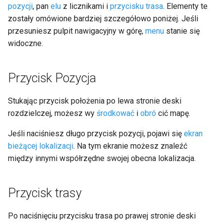
pozycji
, pan
elu
z licznikami i
przycisku trasa
. Elementy te
Miernik odległości trasy
zostały omówione bardziej szczegółowo poniżej. Jeśli
przesuniesz pulpit nawigacyjny w górę,
menu
stanie się
Zapis timer
widoczne.
Rejestracyjny miernik
odległości
Przycisk Pozycja
Panel rowerowy
Stukając przycisk położenia po lewa stronie deski
rozdzielczej, możesz wy
środkować
i
obró
cić mapę.
Panel Współrzędne
Jeśli naciśniesz długo przycisk pozycji, pojawi się
ekran
bieżącej lokalizacji
. Na tym ekranie możesz znaleźć
między innymi współrzędne swojej obecna lokalizacja.
Przycisk trasy
Po naciśnięciu przycisku trasa po prawej stronie deski