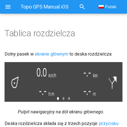
Topo GPS Manual iOS
Polski
Tablica rozdzielcza
Tablica rozdzielcza
Przycisk Pozycja
Dolny pasek w
ekranie głównym
to deska rozdzielcza:
Przycisk trasy
Panele
Panel turystyczny
Prędkościomierz,
Pulpit nawigacyjny na dół ekranu głównego.
wysokościomierz i
kierunkomierz
Deska rozdzielcza składa się z trzech pozycje:
przycisku