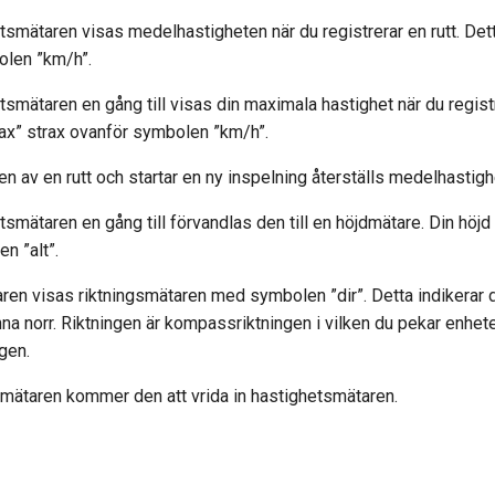
tsmätaren visas medelhastigheten när du registrerar en rutt. De
olen ”km/h”.
smätaren en gång till visas din maximala hastighet när du registr
ax” strax ovanför symbolen ”km/h”.
en av en rutt och startar en ny inspelning återställs medelhasti
smätaren en gång till förvandlas den till en höjdmätare. Din höjd 
n ”alt”.
ren visas riktningsmätaren med symbolen ”dir”. Detta indikerar d
 norr. Riktningen är kompassriktningen i vilken du pekar enhete
ngen.
smätaren kommer den att vrida in hastighetsmätaren.