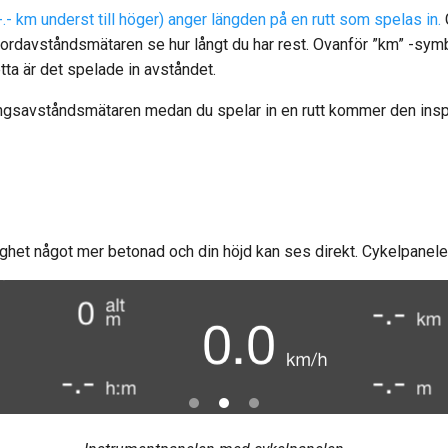
 km underst till höger) anger längden på en rutt som spelas in.
kordavståndsmätaren se hur långt du har rest. Ovanför ”km” -sy
detta är det spelade in avståndet.
ngsavståndsmätaren medan du spelar in en rutt kommer den inspe
ighet något mer betonad och din höjd kan ses direkt. Cykelpanelen