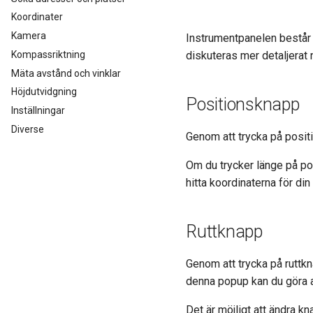
Koordinater
Kamera
Instrumentpanelen består 
Kompassriktning
diskuteras mer detaljera
Mäta avstånd och vinklar
Höjdutvidgning
Positionsknapp
Inställningar
Diverse
Genom att trycka på posit
Om du trycker länge på p
hitta koordinaterna för din
Ruttknapp
Genom att trycka på ruttk
denna popup kan du göra al
Det är möjligt att ändra 