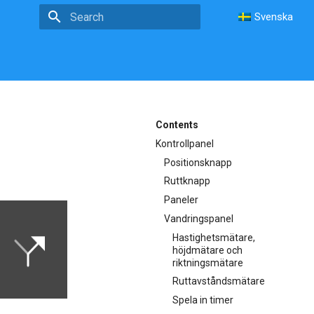
Svenska
Type to start searching
Contents
Kontrollpanel
Positionsknapp
Ruttknapp
Paneler
Vandringspanel
Hastighetsmätare,
höjdmätare och
riktningsmätare
Ruttavståndsmätare
Spela in timer