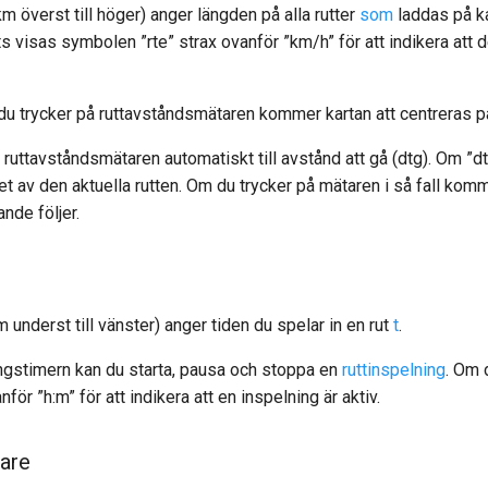
m överst till höger) anger längden på alla rutter
som
laddas på ka
ats visas symbolen ”rte” strax ovanför ”km/h” för att indikera att d
 du trycker på ruttavståndsmätaren kommer kartan att centreras p
 ruttavståndsmätaren automatiskt till avstånd att gå (dtg). Om ”
tet av den aktuella rutten. Om du trycker på mätaren i så fall komm
nde följer.
 underst till vänster) anger tiden du spelar in en rut
t
.
ngstimern kan du starta, pausa och stoppa en
ruttinspelning
. Om 
ör ”h:m” för att indikera att en inspelning är aktiv.
tare