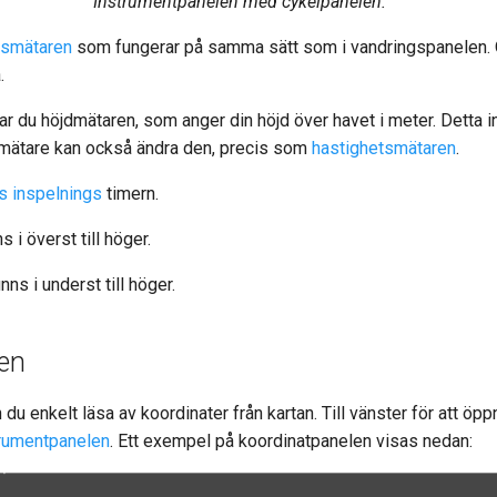
Instrumentpanelen med cykelpanelen.
tsmätaren
som fungerar på samma sätt som i vandringspanelen. 
.
ttar du höjdmätaren, som anger din höjd över havet i meter. Detta
a mätare kan också ändra den, precis som
hastighetsmätaren
.
ns inspelnings
timern.
s i överst till höger.
inns i underst till höger.
en
u enkelt läsa av koordinater från kartan. Till vänster för att öp
strumentpanelen
. Ett exempel på koordinatpanelen visas nedan: