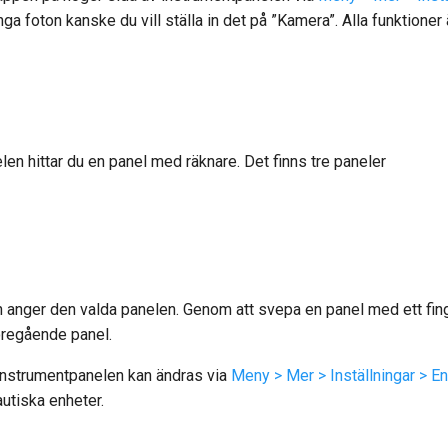
a foton kanske du vill ställa in det på ”Kamera”. Alla funktioner ä
len hittar du en panel med räknare. Det finns tre paneler
n anger den valda panelen. Genom att svepa en panel med ett fing
öregående panel.
instrumentpanelen kan ändras via
Meny > Mer > Inställningar > En
autiska enheter.