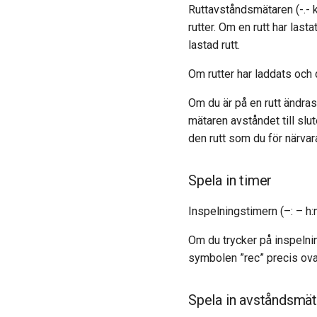
Ruttavståndsmätaren (-.- k
rutter. Om en rutt har last
lastad rutt.
Om rutter har laddats och
Om du är på en rutt ändras
mätaren avståndet till slu
den rutt som du för närvara
Spela in timer
Inspelningstimern (–: – h:m
Om du trycker på inspelni
symbolen ”rec” precis ovanf
Spela in avståndsmä