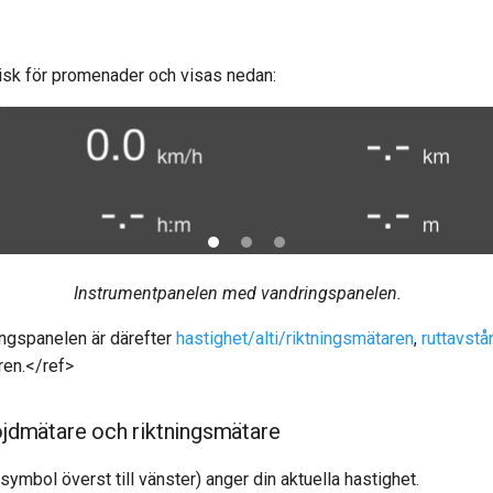
isk för promenader och visas nedan:
Instrumentpanelen med vandringspanelen.
ingspanelen är därefter
hastighet/alti/riktningsmätaren
,
ruttavst
en.</ref>
jdmätare och riktningsmätare
mbol överst till vänster) anger din aktuella hastighet.