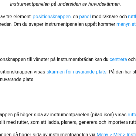
Instrumentpanelen på undersidan av huvudskärmen.
av tre element:
positionsknappen
, en
panel
med räknare och
rut
t nedan. Om du sveper instrumentpanelen uppåt kommer
menyn at
ionsknappen till vänster på instrumentbrädan kan du
centrera
oc
ositionsknappen visas
skärmen för nuvarande plats
. På den här 
 nuvarande plats.
nappen på höger sida av instrumentpanelen (pilad ikon) visas
rut
lt med rutter, som att ladda, planera, generera och importera rutt
knappen på höger sida av instrumentpanelen via
Meny > Mer > Instä