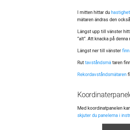
I mitten hittar du
hastighe
mätaren ändras den också
Längst upp till vänster hi
”alt”. Att knacka på denn
Längst ner till vänster
fin
Rut
tavståndsmä
taren finn
Rekordavståndsmätaren
f
Koordinaterpanel
Med koordinatpanelen kan d
skjuter du panelerna i in