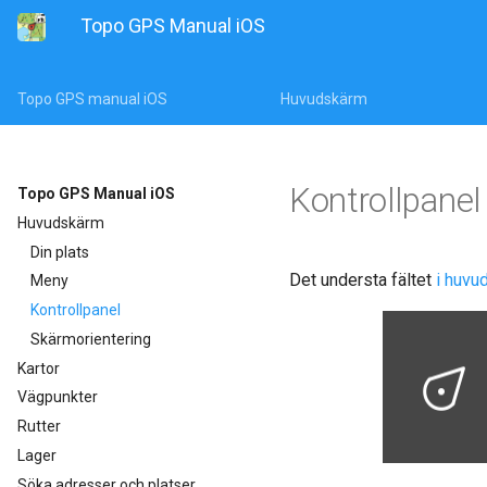
Topo GPS Manual iOS
Topo GPS manual iOS
Huvudskärm
Kontrollpanel
Topo GPS Manual iOS
Huvudskärm
Din plats
Det understa fältet
i huvu
Meny
Kontrollpanel
Skärmorientering
Kartor
Vägpunkter
Rutter
Lager
Söka adresser och platser