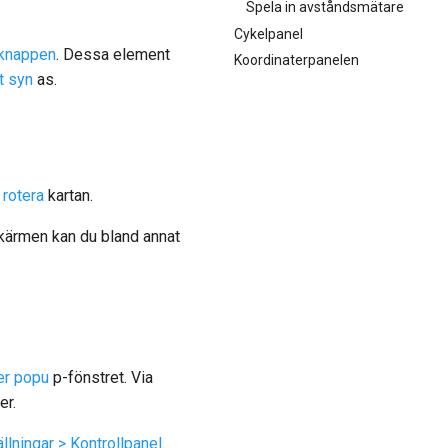
Spela in avståndsmätare
Cykelpanel
tknappen
. Dessa element
Koordinaterpanelen
t syn
as.
h
rotera
kartan.
skärmen kan du bland annat
ter popu
p-fönstret. Via
er.
llningar > Kontrollpanel
.