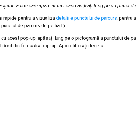
cțiuni rapide care apare atunci când apăsați lung pe un punct de
ni rapide pentru a vizualiza
detaliile punctului de parcurs
, pentru 
 punctul de parcurs de pe hartă.
d cu acest pop-up, apăsați lung pe o pictogramă a punctului de par
ul dorit din fereastra pop-up. Apoi eliberați degetul.