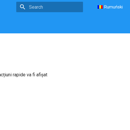
Rumuński
Type to start searching
țiuni rapide va fi afișat