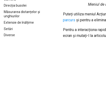
Meniul de a
Direcția busolei
Măsurarea distanțelor și
Puteți utiliza meniul Acțiu
unghiurilor
parcurs
și pentru a elimina
Extensie de înălțime
Setări
Pentru a interacționa rapi
Diverse
ecran și mutați-l la articol
Previous
Detalii Punct de Parcurs