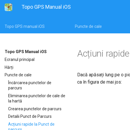
Topo GPS Manual iOS
Topo GPS manual iOS
Puncte de cale
Acțiuni rapid
Topo GPS Manual iOS
Ecranul principal
Hărți
Dacă apăsați lung pe o pic
Puncte de cale
ca în figura de mai jos:
Încărcarea punctelor de
parcurs
Eliminarea punctelor de cale de
la hartă
Crearea punctelor de parcurs
Detalii Punct de Parcurs
Acțiuni rapide la Punct de
parcurs