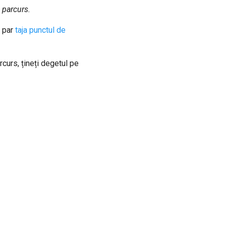
 parcurs.
a par
taja punctul de
curs, țineți degetul pe
Next
Editarea punctelor de parcurs