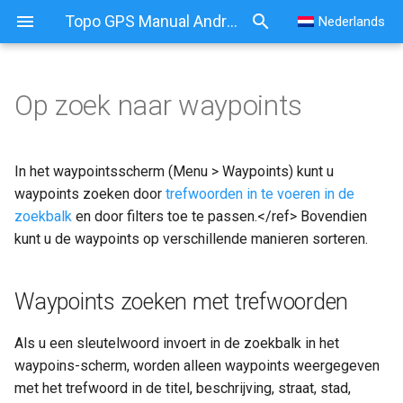
Topo GPS Manual Android
Nederlands
Op zoek naar waypoints
Op zoek naar waypoints
Waypoints zoeken met
In het waypointsscherm (Menu > Waypoints) kunt u
trefwoorden
waypoints zoeken door
trefwoorden in te voeren in de
zoekbalk
en door filters toe te passen.</ref> Bovendien
Waypoints sorteren
kunt u
de waypoints op verschillende manieren sorteren
.
Waypoints filteren
Waypoints zoeken met trefwoorden
Filteren op locatie
Als u een sleutelwoord invoert in de zoekbalk in het
Filteren op icoon
waypoins-scherm, worden alleen waypoints weergegeven
met het trefwoord in de titel, beschrijving, straat, stad,