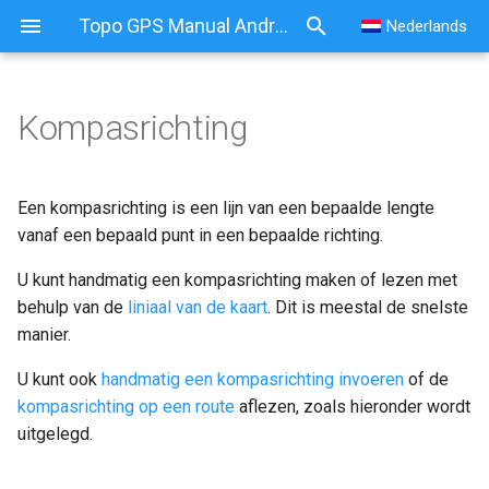
Topo GPS Manual Android
Nederlands
Kompasrichting
Kompasrichting
Handmatig een
Een kompasrichting is een lijn van een bepaalde lengte
kompasrichting invoeren
vanaf een bepaald punt in een bepaalde richting.
U kunt handmatig een kompasrichting maken of lezen met
Een kompasrichting vinden
behulp van de
op een route
liniaal van de kaart
. Dit is meestal de snelste
manier.
U kunt ook
handmatig een kompasrichting invoeren
of de
kompasrichting op een route
aflezen, zoals hieronder wordt
uitgelegd.