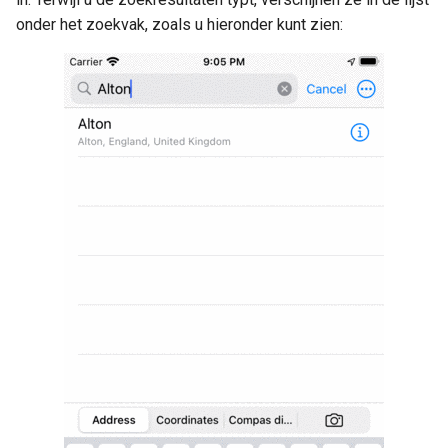
onder het zoekvak, zoals u hieronder kunt zien:
Zoekgeschiedenis wissen
Zoekinstellingen