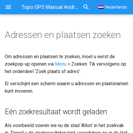
Topo GPS Manual Android
Nederlands
Adressen en plaatsen zoeken
Adressen en plaatsen zoeken
Eén zoekresultaat wordt
Om adressen en plaatsen te zoeken, moet u eerst de
geladen
zoekpop-up openen via
Menu
> Zoeken. Tik vervolgens op
het onderdeel ‘Zoek plaats of adres’.
Zoekresultaten vanaf de
Er verschijnt een scherm waarin u adressen en plaatsnamen
kaart verwijderen
kunt invoeren.
Details van het
zoekresultaat
Eén zoekresultaat wordt geladen
Zoeken met
Als voorbeeld voeren we nu de stad ‘Alton’ in het zoekvak
zoekgeschiedenis
in. Terwijl u de zoekresultaten typt, verschijnen ze in de lijst