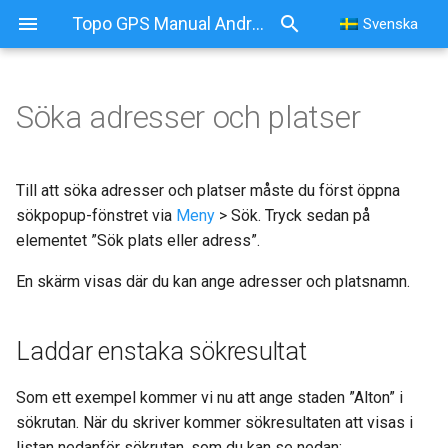
Topo GPS Manual Android
Svenska
Söka adresser och platser
Söka adresser och platser
Laddar enstaka sökresultat
Till att söka adresser och platser måste du först öppna
sökpopup-fönstret via
Meny
> Sök. Tryck sedan på
Ta bort sökresultat från
elementet ”Sök plats eller adress”.
kartan
En skärm visas där du kan ange adresser och platsnamn.
Sökresultatinformation
Laddar enstaka sökresultat
Söka med sökhistorik
Som ett exempel kommer vi nu att ange staden ”Alton” i
Rensa sökhistorik
sökrutan. När du skriver kommer sökresultaten att visas i
listan nedanför sökrutan, som du kan se nedan: