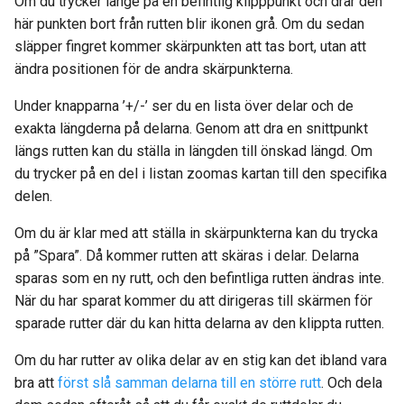
Om du trycker länge på en befintlig klipppunkt och drar den
här punkten bort från rutten blir ikonen grå. Om du sedan
släpper fingret kommer skärpunkten att tas bort, utan att
ändra positionen för de andra skärpunkterna.
Under knapparna ’+/-’ ser du en lista över delar och de
exakta längderna på delarna. Genom att dra en snittpunkt
längs rutten kan du ställa in längden till önskad längd. Om
du trycker på en del i listan zoomas kartan till den specifika
delen.
Om du är klar med att ställa in skärpunkterna kan du trycka
på ”Spara”. Då kommer rutten att skäras i delar. Delarna
sparas som en ny rutt, och den befintliga rutten ändras inte.
När du har sparat kommer du att dirigeras till skärmen för
sparade rutter där du kan hitta delarna av den klippta rutten.
Om du har rutter av olika delar av en stig kan det ibland vara
bra att
först slå samman delarna till en större rutt
. Och dela