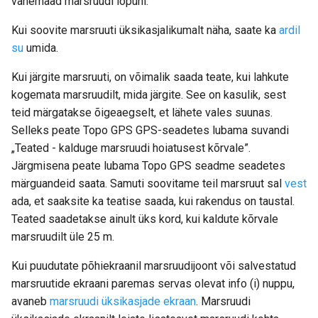
vahemaad marsruudi lõpuni.
Kui soovite marsruuti üksikasjalikumalt näha, saate ka
ardil
su
umida.
Kui järgite marsruuti, on võimalik saada teate, kui lahkute
kogemata marsruudilt, mida järgite. See on kasulik, sest
teid märgatakse õigeaegselt, et lähete vales suunas.
Selleks peate Topo GPS GPS-seadetes lubama suvandi
„Teated - kalduge marsruudi hoiatusest kõrvale”.
Järgmisena peate lubama Topo GPS seadme seadetes
märguandeid saata. Samuti soovitame teil marsruut sal
vest
ada, et saaksite ka teatise saada, kui rakendus on taustal.
Teated saadetakse ainult üks kord, kui kaldute kõrvale
marsruudilt üle 25 m.
Kui puudutate põhiekraanil marsruudijoont või salvestatud
marsruutide ekraani paremas servas olevat info (i) nuppu,
avaneb
marsruudi üksikasjade ekraan
. Marsruudi