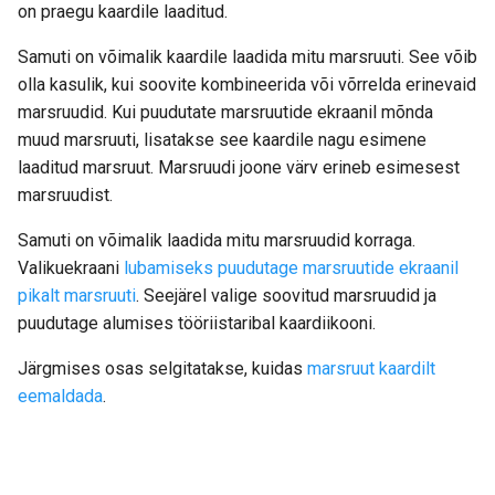
on praegu kaardile laaditud.
Samuti on võimalik kaardile laadida mitu marsruuti. See võib
olla kasulik, kui soovite kombineerida või võrrelda erinevaid
marsruudid. Kui puudutate marsruutide ekraanil mõnda
muud marsruuti, lisatakse see kaardile nagu esimene
laaditud marsruut. Marsruudi joone värv erineb esimesest
marsruudist.
Samuti on võimalik laadida mitu marsruudid korraga.
Valikuekraani
lubamiseks puudutage marsruutide ekraanil
pikalt marsruuti
. Seejärel valige soovitud marsruudid ja
puudutage alumises tööriistaribal kaardiikooni.
Järgmises osas selgitatakse, kuidas
marsruut kaardilt
eemaldada
.