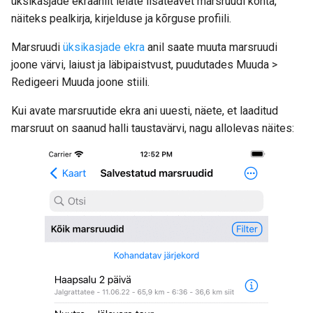
üksikasjade ekraanilt leiate lisateavet marsruudi kohta,
näiteks pealkirja, kirjelduse ja kõrguse profiili.
Marsruudi
üksikasjade ekra
anil saate muuta marsruudi
joone värvi, laiust ja läbipaistvust, puudutades Muuda >
Redigeeri Muuda joone stiili.
Kui avate
marsruutide ekra
ani uuesti, näete, et laaditud
marsruut on saanud halli taustavärvi, nagu allolevas näites: