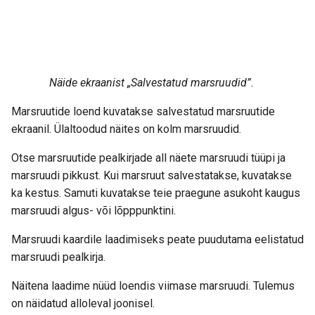
Näide ekraanist „Salvestatud marsruudid”.
Marsruutide loend kuvatakse salvestatud marsruutide
ekraanil. Ülaltoodud näites on kolm marsruudid.
Otse marsruutide pealkirjade all näete marsruudi tüüpi ja
marsruudi pikkust. Kui marsruut salvestatakse, kuvatakse
ka kestus. Samuti kuvatakse teie praegune asukoht kaugus
marsruudi algus- või lõpppunktini.
Marsruudi kaardile laadimiseks peate puudutama eelistatud
marsruudi pealkirja.
Näitena laadime nüüd loendis viimase marsruudi. Tulemus
on näidatud alloleval joonisel.