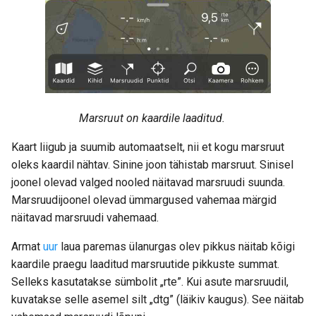
Marsruut on kaardile laaditud.
Kaart liigub ja suumib automaatselt, nii et kogu marsruut
oleks kaardil nähtav. Sinine joon tähistab marsruut. Sinisel
joonel olevad valged nooled näitavad marsruudi suunda.
Marsruudijoonel olevad ümmargused vahemaa märgid
näitavad marsruudi vahemaad.
Armat
uur
laua paremas ülanurgas olev pikkus näitab kõigi
kaardile praegu laaditud marsruutide pikkuste summat.
Selleks kasutatakse sümbolit „rte”. Kui asute marsruudil,
kuvatakse selle asemel silt „dtg” (läikiv kaugus). See näitab