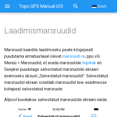
Topo GPS Manual iOS
Eesti
Laadimismarsruudid
Marsruudi kaardile laadimiseks peate kõigepealt
puudutama armatuurlaual olevat
marsruudi nu
ppu või
Menüü > Marsruudid, et avada marsruutide
hüpikak
en.
Seejärel puudutage salvestatud marsruutide ekraani
avamiseks üksust „Salvestatud marsruudid”. Salvestatud
marsruudid ekraan sisaldab marsruudid teie seadmesse
kohapeal salvestatud marsruute.
Allpool kuvatakse salvestatud marsruutide ekraani näide: