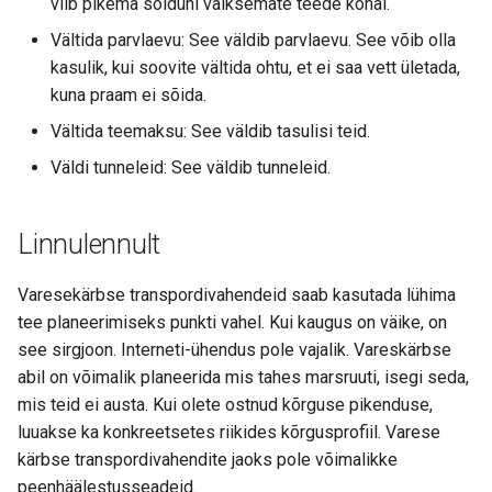
viib pikema sõiduni väiksemate teede kohal.
Vältida parvlaevu: See väldib parvlaevu. See võib olla
kasulik, kui soovite vältida ohtu, et ei saa vett ületada,
kuna praam ei sõida.
Vältida teemaksu: See väldib tasulisi teid.
Väldi tunneleid: See väldib tunneleid.
Linnulennult
Varesekärbse transpordivahendeid saab kasutada lühima
tee planeerimiseks punkti vahel. Kui kaugus on väike, on
see sirgjoon. Interneti-ühendus pole vajalik. Vareskärbse
abil on võimalik planeerida mis tahes marsruuti, isegi seda,
mis teid ei austa. Kui olete ostnud kõrguse pikenduse,
luuakse ka konkreetsetes riikides kõrgusprofiil. Varese
kärbse transpordivahendite jaoks pole võimalikke
peenhäälestusseadeid.