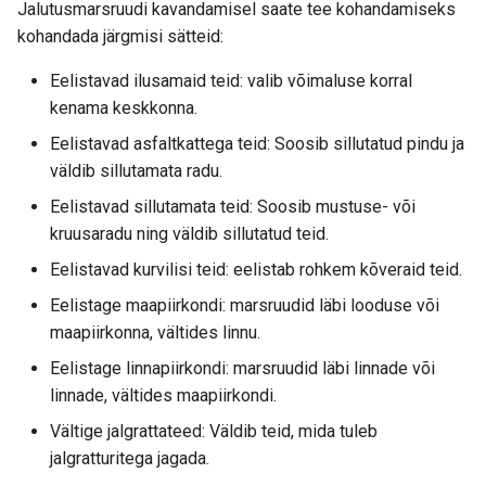
Jalutusmarsruudi kavandamisel saate tee kohandamiseks
kohandada järgmisi sätteid:
Eelistavad ilusamaid teid: valib võimaluse korral
kenama keskkonna.
Eelistavad asfaltkattega teid: Soosib sillutatud pindu ja
väldib sillutamata radu.
Eelistavad sillutamata teid: Soosib mustuse- või
kruusaradu ning väldib sillutatud teid.
Eelistavad kurvilisi teid: eelistab rohkem kõveraid teid.
Eelistage maapiirkondi: marsruudid läbi looduse või
maapiirkonna, vältides linnu.
Eelistage linnapiirkondi: marsruudid läbi linnade või
linnade, vältides maapiirkondi.
Vältige jalgrattateed: Väldib teid, mida tuleb
jalgratturitega jagada.