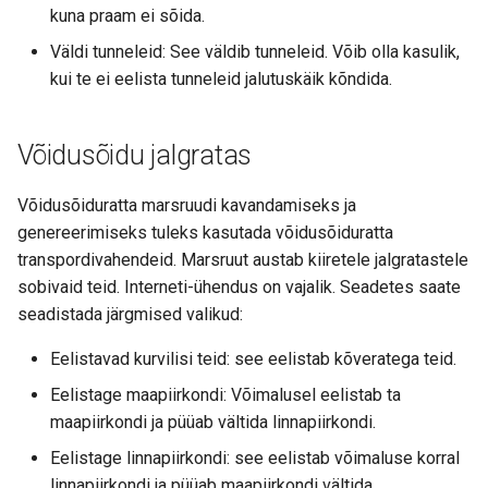
kuna praam ei sõida.
Väldi tunneleid: See väldib tunneleid. Võib olla kasulik,
kui te ei eelista tunneleid jalutuskäik kõndida.
Võidusõidu jalgratas
Võidusõiduratta marsruudi kavandamiseks ja
genereerimiseks tuleks kasutada võidusõiduratta
transpordivahendeid. Marsruut austab kiiretele jalgratastele
sobivaid teid. Interneti-ühendus on vajalik. Seadetes saate
seadistada järgmised valikud:
Eelistavad kurvilisi teid: see eelistab kõveratega teid.
Eelistage maapiirkondi: Võimalusel eelistab ta
maapiirkondi ja püüab vältida linnapiirkondi.
Eelistage linnapiirkondi: see eelistab võimaluse korral
linnapiirkondi ja püüab maapiirkondi vältida.