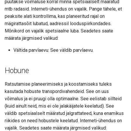
püütakse võimaluse korral minna spetsiaalselt määratud
mtb radasid. Interneti-ühendus on vajalik. Pange tähele, et
peaksite alati kontrollima, kas planeeritud rajal on
mägirattasõit lubatud, aadressil looduspiirkondades.
Mõnikord on vajalik spetsiaalne luba. Seadetes saate
määrata järgmised valikud:
Vältida parvlaevu: See väldib parvlaevu.
Hobune
Ratsutamise planeerimiseks ja koostamiseks tuleks
kasutada hobuste transpordivahendeid. See on uus
võimalus ja ei pruugi olla optimaalne. See eelistab sillteid
(kuid ainult neid, mis ei ole jalakäijatele keelatud). See
väldib spetsiaalselt määratud jalgrattateed, kuna enamikus
riikides on need hobustele keelatud. Interneti-ühendus on
vajalik. Seadetes saate määrata järgmised valikud: