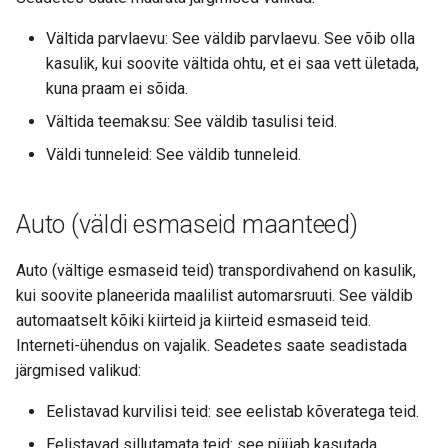
Vältida parvlaevu: See väldib parvlaevu. See võib olla
kasulik, kui soovite vältida ohtu, et ei saa vett ületada,
kuna praam ei sõida.
Vältida teemaksu: See väldib tasulisi teid.
Väldi tunneleid: See väldib tunneleid.
Auto (väldi esmaseid maanteed)
Auto (vältige esmaseid teid) transpordivahend on kasulik,
kui soovite planeerida maalilist automarsruuti. See väldib
automaatselt kõiki kiirteid ja kiirteid esmaseid teid.
Interneti-ühendus on vajalik. Seadetes saate seadistada
järgmised valikud:
Eelistavad kurvilisi teid: see eelistab kõveratega teid.
Eelistavad sillutamata teid: see püüab kasutada