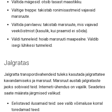
Vältida mägesid: otsib tasast maastikku.
Vältige treppe: takistab ronimisastmeid vajavaid
marsruute.
Vältida parvlaevu: takistab marsruute, mis vajavad
veekõistmist (kasulik, kui praamid ei sõida).
Väldi tunneleid: hoiab marsruuti maapealne. Väldib
isegi lühikesi tunneleid.
Jalgratas
Jalgratta transpordivahendeid tuleks kasutada jalgrattatee
kavandamiseks ja marsruut. Marsruut austab jalgrataste
jaoks sobivaid teid. Interneti-ühendus on vajalik. Seadetes
saate määrata järgmised valikud:
Eelistavad ilusamaid teid: see valib võimaluse korral
toredamad teed.