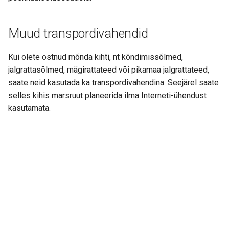
Muud transpordivahendid
Kui olete ostnud mõnda kihti, nt kõndimissõlmed,
jalgrattasõlmed, mägirattateed või pikamaa jalgrattateed,
saate neid kasutada ka transpordivahendina. Seejärel saate
selles kihis marsruut planeerida ilma Interneti-ühendust
kasutamata.
Next