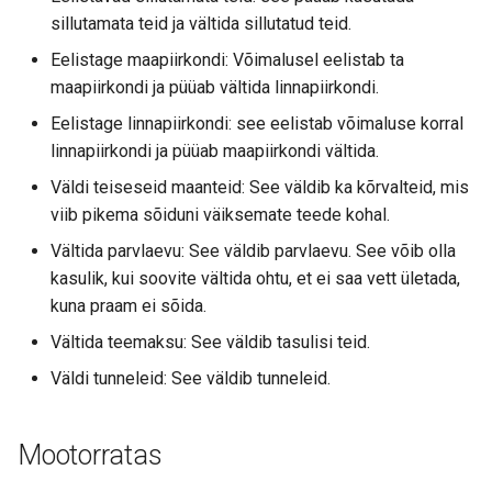
sillutamata teid ja vältida sillutatud teid.
Eelistage maapiirkondi: Võimalusel eelistab ta
maapiirkondi ja püüab vältida linnapiirkondi.
Eelistage linnapiirkondi: see eelistab võimaluse korral
linnapiirkondi ja püüab maapiirkondi vältida.
Väldi teiseseid maanteid: See väldib ka kõrvalteid, mis
viib pikema sõiduni väiksemate teede kohal.
Vältida parvlaevu: See väldib parvlaevu. See võib olla
kasulik, kui soovite vältida ohtu, et ei saa vett ületada,
kuna praam ei sõida.
Vältida teemaksu: See väldib tasulisi teid.
Väldi tunneleid: See väldib tunneleid.
Mootorratas