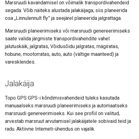
Marsruudi kavandamisel on võimalik transpordivahendeid
Auto (väldi esmaseid
segada. Võib näiteks alustada jalakäijaga, siis planeerida
maanteed)
osa „Linnulennult fly” ja seejärel planeerida jalgrattaga.
Marsruudi planeerimiseks või marsruudi genereerimiseks
Mootorratas
saate valida järgmiste transpordivahendite vahel:
jalutuskäik, jalgratas, Võidusõidu jalgratas, mägiratas,
Linnulennult
hobune, mootorratas, auto, auto (vältige maanteed) ja
varesklendes.
Muud transpordivahendid
Jalakäija
Topo GPS GPS-i kõndimisvahendeid tuleks kasutada
manuaalseks marsruudi planeerimiseks ja automaatseks
marsruudi genereerimiseks. Kui see profiil on valitud,
arvestab marsruut arvutamisel jalakäijatele sobivaid teid ja
radu. Aktiivne Interneti-ühendus on vajalik.