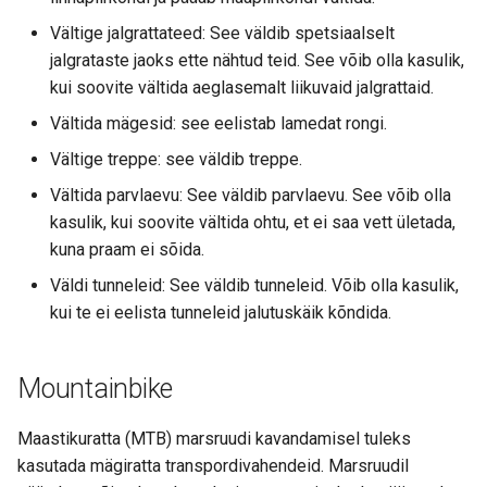
Vältige jalgrattateed: See väldib spetsiaalselt
jalgrataste jaoks ette nähtud teid. See võib olla kasulik,
kui soovite vältida aeglasemalt liikuvaid jalgrattaid.
Vältida mägesid: see eelistab lamedat rongi.
Vältige treppe: see väldib treppe.
Vältida parvlaevu: See väldib parvlaevu. See võib olla
kasulik, kui soovite vältida ohtu, et ei saa vett ületada,
kuna praam ei sõida.
Väldi tunneleid: See väldib tunneleid. Võib olla kasulik,
kui te ei eelista tunneleid jalutuskäik kõndida.
Mountainbike
Maastikuratta (MTB) marsruudi kavandamisel tuleks
kasutada mägiratta transpordivahendeid. Marsruudil