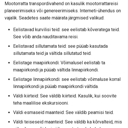
Mootorratta transpordivahend on kasulik mootorrattareisi
planeerimiseks või genereerimiseks. Interneti-ühendus on
vajalik. Seadetes saate määrata järgmised valikud:
Eelistavad kurvilisi teid: see eelistab kõveratega teid.
See võib anda nauditavama reisi.
Eelistavad sillutamata teid: see püüab kasutada
sillutamata teid ja vältida sillutatud teid.
Eelistage maapiirkondi: Võimalusel eelistab ta
maapiirkondi ja püüab vältida linnapiirkondi.
Eelistage linnapiirkondi: see eelistab võimaluse korral
linnapiirkondi ja püüab maapiirkondi vältida.
Väldi kiirteid: See väldib kiirteid. Kasulik, kui soovite
teha maalilise ekskursiooni.
Väldi esmaseid maanteid: See väldib peamisi teid.
Väldi teiseseid maanteid: See väldib ka kõrvalteid, mis