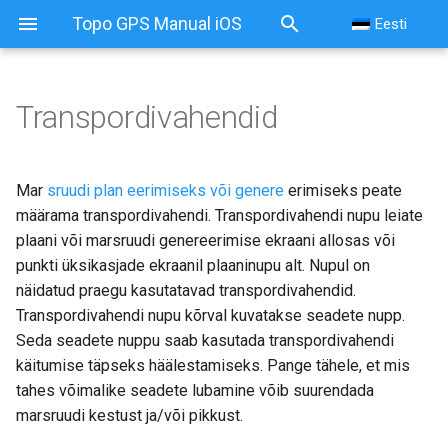
Topo GPS Manual iOS
Eesti
Transpordivahendid
Transpordivahendid
Jalakäija
Mar
sruudi plan
eerimiseks või genere
erimiseks peate
määrama transpordivahendi. Transpordivahendi nupu leiate
Jalgratas
plaani või marsruudi genereerimise ekraani allosas või
punkti üksikasjade ekraanil plaaninupu alt. Nupul on
Võidusõidu jalgratas
näidatud praegu kasutatavad transpordivahendid.
Transpordivahendi nupu kõrval kuvatakse seadete nupp.
Mountainbike
Seda seadete nuppu saab kasutada transpordivahendi
käitumise täpseks häälestamiseks. Pange tähele, et mis
Hobune
tahes võimalike seadete lubamine võib suurendada
marsruudi kestust ja/või pikkust.
Auto