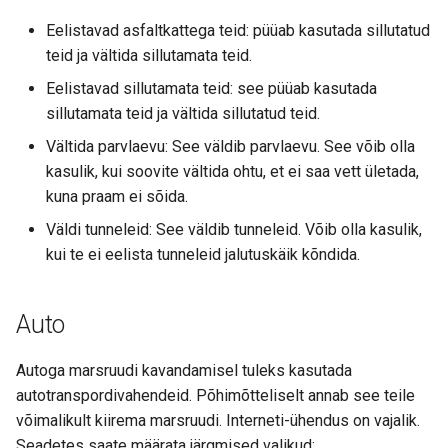
Eelistavad asfaltkattega teid: püüab kasutada sillutatud
teid ja vältida sillutamata teid.
Eelistavad sillutamata teid: see püüab kasutada
sillutamata teid ja vältida sillutatud teid.
Vältida parvlaevu: See väldib parvlaevu. See võib olla
kasulik, kui soovite vältida ohtu, et ei saa vett ületada,
kuna praam ei sõida.
Väldi tunneleid: See väldib tunneleid. Võib olla kasulik,
kui te ei eelista tunneleid jalutuskäik kõndida.
Auto
Autoga marsruudi kavandamisel tuleks kasutada
autotranspordivahendeid. Põhimõtteliselt annab see teile
võimalikult kiirema marsruudi. Interneti-ühendus on vajalik.
Seadetes saate määrata järgmised valikud: