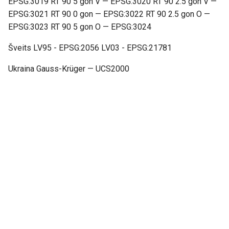
EPSG:3019 RT 90 5 gon V — EPSG:3020 RT 90 2.5 gon V —
EPSG:3021 RT 90 0 gon — EPSG:3022 RT 90 2.5 gon O —
EPSG:3023 RT 90 5 gon O — EPSG:3024
Šveits LV95 - EPSG:2056 LV03 - EPSG:21781
Ukraina Gauss-Krüger — UCS2000
Next
Koordinaatide sisestamine
© Copyright 2013-2026 Topo GPS.