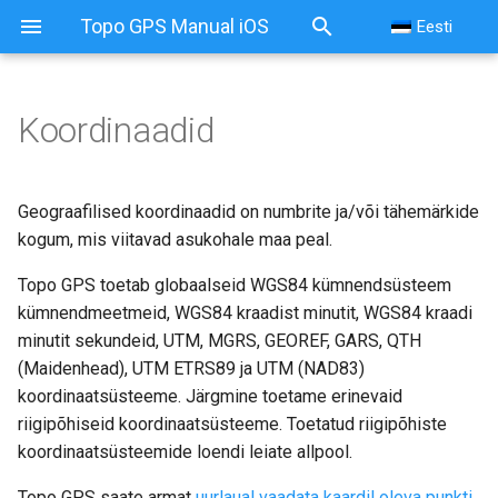
Topo GPS Manual iOS
Eesti
Koordinaadid
Geograafilised koordinaadid on numbrite ja/või tähemärkide
kogum, mis viitavad asukohale maa peal.
Topo GPS toetab globaalseid WGS84 kümnendsüsteem
kümnendmeetmeid, WGS84 kraadist minutit, WGS84 kraadi
minutit sekundeid, UTM, MGRS, GEOREF, GARS, QTH
(Maidenhead), UTM ETRS89 ja UTM (NAD83)
koordinaatsüsteeme. Järgmine toetame erinevaid
riigipõhiseid koordinaatsüsteeme. Toetatud riigipõhiste
koordinaatsüsteemide loendi leiate allpool.
Topo GPS saate armat
uurlaual vaadata kaardil oleva punkti