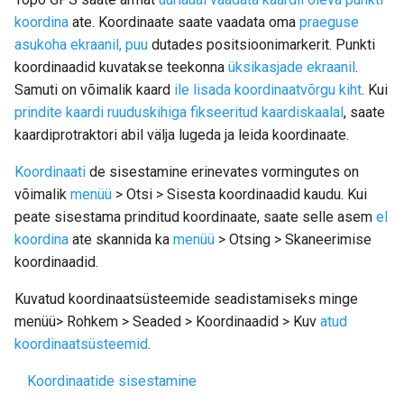
koordina
ate. Koordinaate saate vaadata oma
praeguse
asukoha ekraanil, puu
dutades positsioonimarkerit. Punkti
koordinaadid kuvatakse teekonna
üksikasjade ekraanil
.
Samuti on võimalik kaard
ile lisada koordinaatvõrgu kiht
. Kui
prindite kaardi ruuduskihiga fikseeritud kaardiskaalal
, saate
kaardiprotraktori abil välja lugeda ja leida koordinaate.
Koordinaati
de sisestamine erinevates vormingutes on
võimalik
menüü
> Otsi > Sisesta koordinaadid kaudu. Kui
peate sisestama prinditud koordinaate, saate selle asem
el
koordina
ate skannida ka
menüü
> Otsing > Skaneerimise
koordinaadid.
Kuvatud koordinaatsüsteemide seadistamiseks minge
menüü> Rohkem > Seaded > Koordinaadid > Kuv
atud
koordinaatsüsteemid
.
Koordinaatide sisestamine