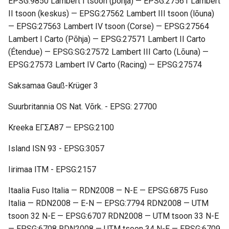
EPSG:9850 Lambert I tsoon (põhja) — EPSG:27561 Lambert
II tsoon (keskus) — EPSG:27562 Lambert III tsoon (lõuna)
— EPSG:27563 Lambert IV tsoon (Corse) — EPSG:27564
Lambert I Carto (Põhja) — EPSG:27571 Lambert II Carto
(Étendue) — EPSG:SG:27572 Lambert III Carto (Lõuna) —
EPSG:27573 Lambert IV Carto (Racing) — EPSG:27574
Saksamaa Gauß-Krüger 3
Suurbritannia OS Nat. Võrk. - EPSG: 27700
Kreeka ΕΓΣΑ87 — EPSG:2100
Island ISN 93 - EPSG:3057
Iirimaa ITM - EPSG:2157
Itaalia Fuso Italia — RDN2008 — N-E — EPSG:6875 Fuso
Italia — RDN2008 — E-N — EPSG:7794 RDN2008 — UTM
tsoon 32 N-E — EPSG:6707 RDN2008 — UTM tsoon 33 N-E
— EPSG:6708 RDN2008 — UTM tsoon 34 N-E — EPSG:6709