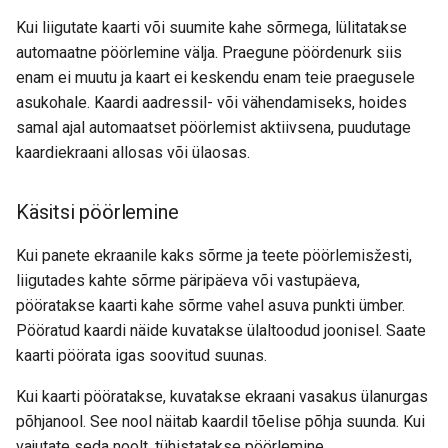
Kui liigutate kaarti või suumite kahe sõrmega, lülitatakse
automaatne pöörlemine välja. Praegune pöördenurk siis
enam ei muutu ja kaart ei keskendu enam teie praegusele
asukohale. Kaardi aadressil- või vähendamiseks, hoides
samal ajal automaatset pöörlemist aktiivsena, puudutage
kaardiekraani allosas või ülaosas.
Käsitsi pöörlemine
Kui panete ekraanile kaks sõrme ja teete pöörlemisžesti,
liigutades kahte sõrme päripäeva või vastupäeva,
pööratakse kaarti kahe sõrme vahel asuva punkti ümber.
Pööratud kaardi näide kuvatakse ülaltoodud joonisel. Saate
kaarti pöörata igas soovitud suunas.
Kui kaarti pööratakse, kuvatakse ekraani vasakus ülanurgas
põhjanool. See nool näitab kaardil tõelise põhja suunda. Kui
vajutate seda noolt, tühistatakse pöörlemine.