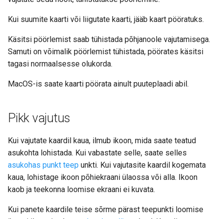
Kui suumite kaarti või liigutate kaarti, jääb kaart pööratuks.
Käsitsi pöörlemist saab tühistada põhjanoole vajutamisega.
Samuti on võimalik pöörlemist tühistada, pöörates käsitsi
tagasi normaalsesse olukorda.
MacOS-is saate kaarti pöörata ainult puuteplaadi abil.
Pikk vajutus
Kui vajutate kaardil kaua, ilmub ikoon, mida saate teatud
asukohta lohistada. Kui vabastate selle, saate selles
asukohas punkt teep
unkti. Kui vajutasite kaardil kogemata
kaua, lohistage ikoon põhiekraani ülaossa või alla. Ikoon
kaob ja teekonna loomise ekraani ei kuvata.
Kui panete kaardile teise sõrme pärast teepunkti loomise