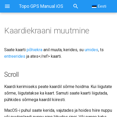
Topo GPS Manual iOS
Eesti
Kaardiekraani muutmine
Kaardiekraani muutmine
Scroll
Saate kaarti
põhiekra
anil muuta, kerides, su
umides
, ts
entreerides
ja
ates</ref> kaarti.
Zoom
Scroll
Keskus
Kaardi kerimiseks peate kaardil sõrme hoidma. Kui liigutate
Pöörake
sõrme, liigutatakse ka kaart. Samuti saate kaarti liigutada,
Automaatne pöörlemine
pühkides sõrmega kaardil kiiresti.
MacOS-i puhul saate kerida, vajutades ja hoides hiire nuppu
Käsitsi pöörlemine
või puuteplaadi nuppu ning liikudes ringi. Või pange kaks