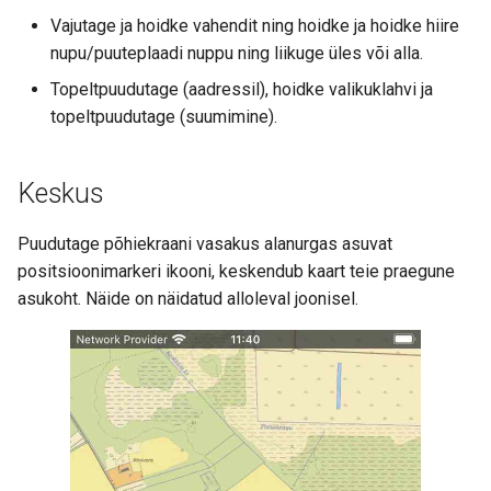
Vajutage ja hoidke vahendit ning hoidke ja hoidke hiire
nupu/puuteplaadi nuppu ning liikuge üles või alla.
Topeltpuudutage (aadressil), hoidke valikuklahvi ja
topeltpuudutage (suumimine).
Keskus
Puudutage põhiekraani vasakus alanurgas asuvat
positsioonimarkeri ikooni, keskendub kaart teie praegune
asukoht. Näide on näidatud alloleval joonisel.