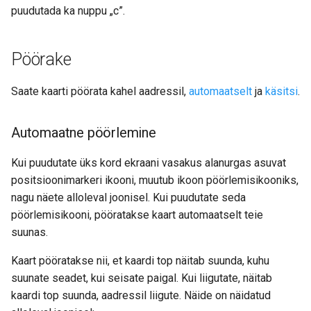
puudutada ka nuppu „c”.
Pöörake
Saate kaarti pöörata kahel aadressil,
automaatselt
ja
käsitsi
.
Automaatne pöörlemine
Kui puudutate üks kord ekraani vasakus alanurgas asuvat
positsioonimarkeri ikooni, muutub ikoon pöörlemisikooniks,
nagu näete alloleval joonisel. Kui puudutate seda
pöörlemisikooni, pööratakse kaart automaatselt teie
suunas.
Kaart pööratakse nii, et kaardi top näitab suunda, kuhu
suunate seadet, kui seisate paigal. Kui liigutate, näitab
kaardi top suunda, aadressil liigute. Näide on näidatud