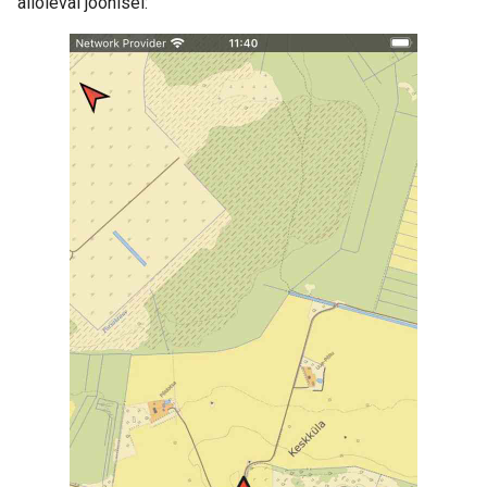
alloleval joonisel: