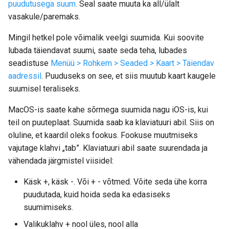
puudutusega suum.
Seal saate muuta ka all/ülalt
vasakule/paremaks.
Mingil hetkel pole võimalik veelgi suumida. Kui soovite
lubada täiendavat suumi, saate seda teha, lubades
seadistuse
Menüü > Rohkem > Seaded > Kaart > Täiendav
aadressil
. Puuduseks on see, et siis muutub kaart kaugele
suumisel teraliseks.
MacOS-is saate kahe sõrmega suumida nagu iOS-is, kui
teil on puuteplaat. Suumida saab ka klaviatuuri abil. Siis on
oluline, et kaardil oleks fookus. Fookuse muutmiseks
vajutage klahvi „tab”. Klaviatuuri abil saate suurendada ja
vähendada järgmistel viisidel:
Käsk +, käsk -. Või + - võtmed. Võite seda ühe korra
puudutada, kuid hoida seda ka edasiseks
suumimiseks.
Valikuklahv + nool üles, nool alla