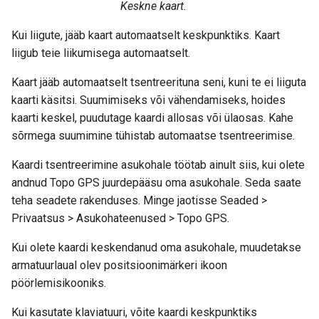
Keskne kaart.
Kui liigute, jääb kaart automaatselt keskpunktiks. Kaart
liigub teie liikumisega automaatselt.
Kaart jääb automaatselt tsentreerituna seni, kuni te ei liiguta
kaarti käsitsi. Suumimiseks või vähendamiseks, hoides
kaarti keskel, puudutage kaardi allosas või ülaosas. Kahe
sõrmega suumimine tühistab automaatse tsentreerimise.
Kaardi tsentreerimine asukohale töötab ainult siis, kui olete
andnud Topo GPS juurdepääsu oma asukohale. Seda saate
teha seadete rakenduses. Minge jaotisse Seaded >
Privaatsus > Asukohateenused > Topo GPS.
Kui olete kaardi keskendanud oma asukohale, muudetakse
armatuurlaual olev positsioonimärkeri ikoon
pöörlemisikooniks.
Kui kasutate klaviatuuri, võite kaardi keskpunktiks