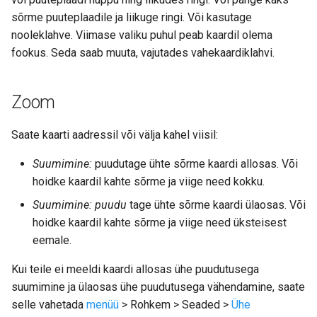
sõrme puuteplaadile ja liikuge ringi. Või kasutage
Pikk vajutus
nooleklahve. Viimase valiku puhul peab kaardil olema
fookus. Seda saab muuta, vajutades vahekaardiklahvi.
Zoom
Saate kaarti aadressil või välja kahel viisil:
Suumimine:
puudutage ühte sõrme kaardi allosas. Või
hoidke kaardil kahte sõrme ja viige need kokku.
Suumimine: puudu
tage ühte sõrme kaardi ülaosas. Või
hoidke kaardil kahte sõrme ja viige need üksteisest
eemale.
Kui teile ei meeldi kaardi allosas ühe puudutusega
suumimine ja ülaosas ühe puudutusega vähendamine, saate
selle vahetada
menüü
> Rohkem > Seaded >
Ühe