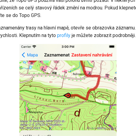
díte, že Topo GPS používá vaši polohu uvnitř pozadí. V některých
zařízeních se celý stavový řádek změní na modrou. Pokud klepne
íte se do Topo GPS.
aznamenány trasy na hlavní mapě, otevře se obrazovka záznamu.
ychlosti. Klepnutím na tyto
profily
je můžete zobrazit podrobněji.