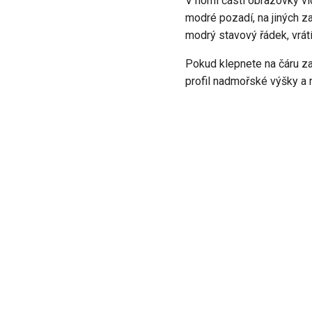
V horní části obrazovky vi
modré pozadí, na jiných 
modrý stavový řádek, vrát
Pokud klepnete na čáru z
profil nadmořské výšky a r