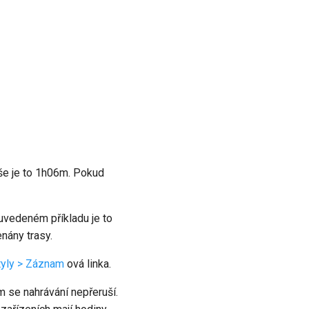
še je to 1h06m. Pokud
uvedeném příkladu je to
nány trasy.
tyly > Záznam
ová linka.
 se nahrávání nepřeruší.