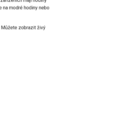
 zařízeních mají hodiny
te na modré hodiny nebo
 Můžete zobrazit živý