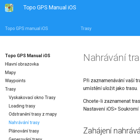
Topo GPS Manual iOS
Topo GPS manual iOS
Trasy
Nahrávání tr
Topo GPS Manual iOS
Hlavní obrazovka
Mapy
Při zaznamenávání vaší tr
Waypoints
umístění uložit jako trasu.
Trasy
Vyskakovací okno Trasy
Chcete-li zaznamenat trasu
Loading trasy
Nastavení iOS> Soukromí
Odstranění trasy z mapy
Nahrávání trasy
Zahájení nahrává
Plánování trasy
Generování trasy