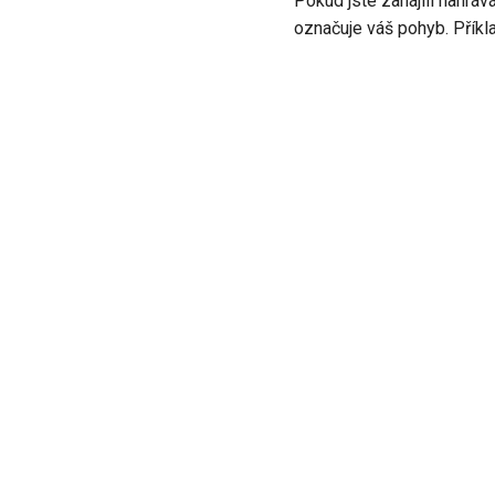
Pokud jste zahájili nahráv
označuje váš pohyb. Příkla