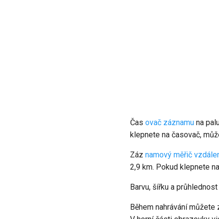
Čas
ovač záznamu
na pal
klepnete na časovač, mů
Záz
namový měřič vzdále
2,9 km. Pokud klepnete n
Barvu, šířku a průhlednos
Během nahrávání můžete za