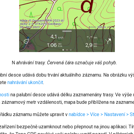
N
ahrávání trasy. Červená čára označuje váš pohyb.
ubní desce udává dobu trvání aktuálního záznamu. Na obrázku vý
žete
nahrávání ukončit
.
nosti
na palubní desce udává délku zaznamenány trasy. Ve výše 
a záznamový metr vzdálenosti, mapa bude přiblížena na zazname
t řádku záznamu můžete upravit v
nabídce > Více > Nastavení > S
řízení bezpečně uzamknout nebo přepnout na jinou aplikaci. Tím