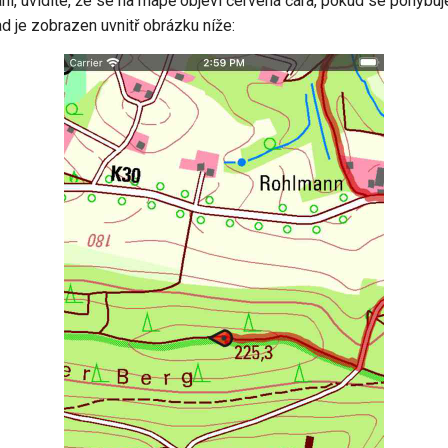
ání, uvidíte, že se na mapě objeví červená čára, pokud se pohybuj
d je zobrazen uvnitř obrázku níže: