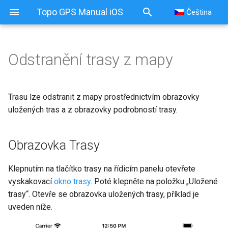
Topo GPS Manual iOS
Čeština
Odstranění trasy z mapy
Odstranění trasy z mapy
Obrazovka Trasy
Trasu lze odstranit z mapy prostřednictvím obrazovky
uložených tras a z obrazovky podrobností trasy.
Mapa
Obrazovka Trasy
Klepnutím na tlačítko trasy na řídicím panelu otevřete
vyskakovací
okno trasy
. Poté klepněte na položku „Uložené
trasy“. Otevře se obrazovka uložených trasy, příklad je
uveden níže.