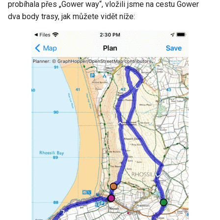
probíhala přes „Gower way“, vložili jsme na cestu Gower
dva body trasy, jak můžete vidět níže: