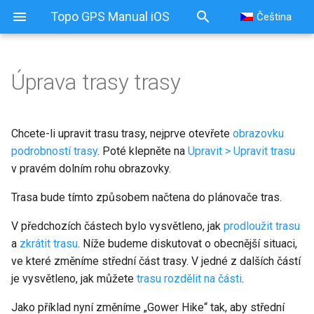
Topo GPS Manual iOS
Čeština
Úprava trasy trasy
Chcete-li upravit trasu trasy, nejprve otevřete
obrazovku
podrobností trasy
. Poté klepněte na
Upravit > Upravit trasu
v pravém dolním rohu obrazovky.
Trasa bude tímto způsobem načtena do plánovače tras.
V předchozích částech bylo vysvětleno, jak
prodloužit trasu
a
zkrátit trasu
. Níže budeme diskutovat o obecnější situaci,
ve které změníme střední část trasy. V jedné z dalších částí
je vysvětleno, jak můžete
trasu rozdělit na části
.
Jako příklad nyní změníme „Gower Hike“ tak, aby střední