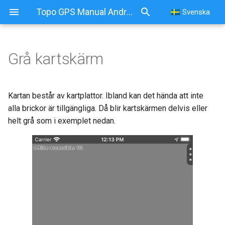
Topo GPS Manual Android
Svenska
Grå kartskärm
Grå kartskärm
Internetanslutningsproblem
Kartan består av kartplattor. Ibland kan det hända att inte
alla brickor är tillgängliga. Då blir kartskärmen delvis eller
Rullat ut ur
helt grå som i exemplet nedan.
täckningsregionen