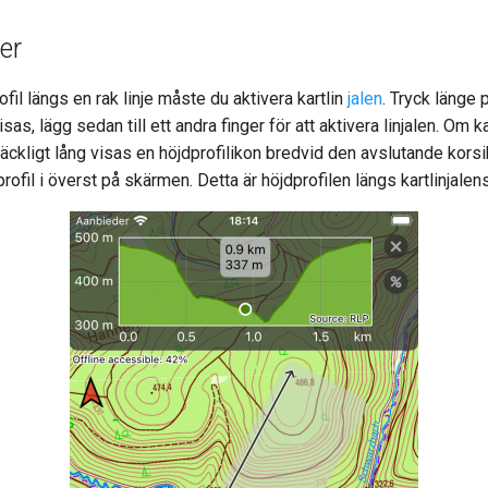
er
rofil längs en rak linje måste du aktivera kartlin
jalen
. Tryck länge 
s, lägg sedan till ett andra finger för att aktivera linjalen. Om kar
llräckligt lång visas en höjdprofilikon bredvid den avslutande kor
rofil i överst på skärmen. Detta är höjdprofilen längs kartlinjalens 