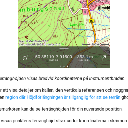
erränghöjden visas bredvid koordinaterna på instrumentbrädan.
ör att visa detaljer om källan, den vertikala referensen och nog
i en
region där Höjdförlängningen är tillgänglig för att se terrän
ghö
smarkören kan du se terränghöjden för din nuvarande position.
 visas punktens terränghöjd strax under koordinaterna i skärmen