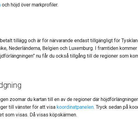
n
och höjd över markprofiler.
betalt tillägg och är för närvarande endast tillgängligt för Tyskla
ike, Nederländerna, Belgien och Luxemburg. I framtiden kommer vi 
dförlängningen” nu får du också tillgång till de regioner som komm
idgning
ngen zoomar du kartan till en av de regioner där höjdförlängningen 
er till vänster för att visa
koordinatpanelen
. Tryck sedan på koo
ret som visas. Då visas köpskärmen.