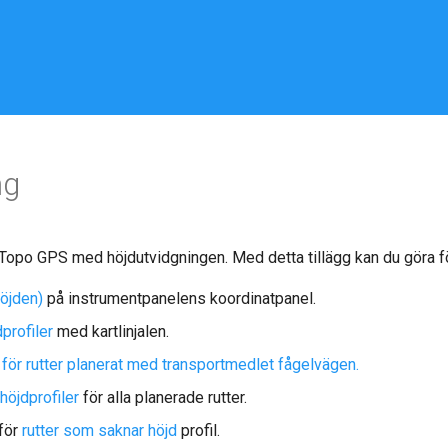
ng
a Topo GPS med höjdutvidgningen. Med detta tillägg kan du göra f
höjden)
på instrumentpanelens koordinatpanel.
profiler
med kartlinjalen.
r för rutter planerat med transportmedlet fågelvägen.
höjdprofiler
för alla planerade rutter.
 för
rutter som saknar höjd
profil.