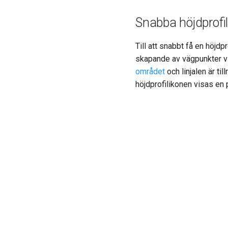
Snabba höjdprofil
Till att snabbt få en höjdp
skapande av vägpunkter visa
området
och linjalen är ti
höjdprofilikonen visas en p