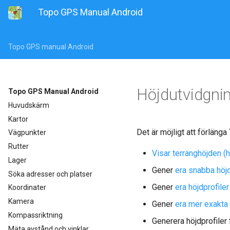
Topo GPS Manual Android
Topo GPS manual Android
Höjdutvidgni
Topo GPS Manual Android
Huvudskärm
Kartor
Det är möjligt att förläng
Vägpunkter
Rutter
Visar terränghöjden (
Lager
Gener
era snabba höjd
Söka adresser och platser
Gener
era höjdprofile
Koordinater
Kamera
Gener
era mer exakta 
Kompassriktning
Generera höjdprofiler
Mäta avstånd och vinklar