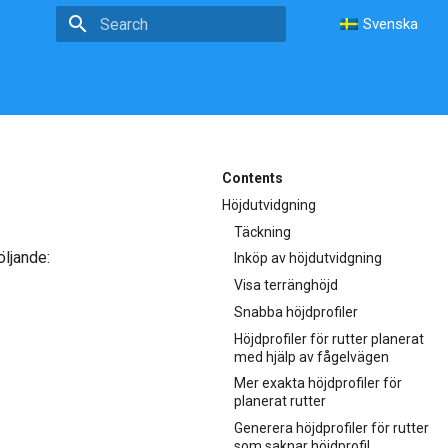
Svenska
Type to start searching
Contents
Höjdutvidgning
Täckning
öljande:
Inköp av höjdutvidgning
Visa terränghöjd
Snabba höjdprofiler
Höjdprofiler för rutter planerat
med hjälp av fågelvägen
Mer exakta höjdprofiler för
planerat rutter
Generera höjdprofiler för rutter
som saknar höjdprofil