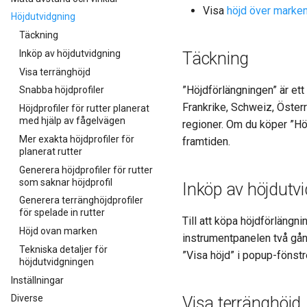
Visa
höjd över marke
Höjdutvidgning
Täckning
Inköp av höjdutvidgning
Täckning
Visa terränghöjd
”Höjdförlängningen” är ett 
Snabba höjdprofiler
Frankrike, Schweiz, Österr
Höjdprofiler för rutter planerat
med hjälp av fågelvägen
regioner. Om du köper ”Höj
Mer exakta höjdprofiler för
framtiden.
planerat rutter
Generera höjdprofiler för rutter
som saknar höjdprofil
Inköp av höjdutv
Generera terränghöjdprofiler
för spelade in rutter
Till att köpa höjdförlängni
Höjd ovan marken
instrumentpanelen två gång
Tekniska detaljer för
”Visa höjd” i popup-fönst
höjdutvidgningen
Inställningar
Diverse
Visa terränghöjd