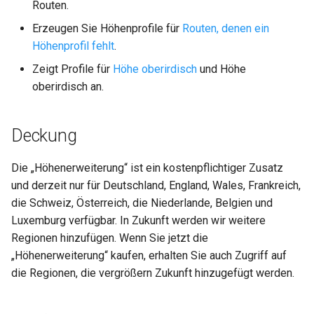
Routen.
Genauere Höhenprofile für
Erzeugen Sie Höhenprofile für
Routen, denen ein
geplant Routen
Höhenprofil fehlt
.
Zeigt Profile für
Höhe oberirdisch
und Höhe
Erzeugen Sie Höhenprofile
oberirdisch an.
für Routen, denen ein
Höhenprofil fehlt
Deckung
Erzeugen Sie
Geländehöhenprofile für
Die „Höhenerweiterung“ ist ein kostenpflichtiger Zusatz
aufgezeichnet Routen
und derzeit nur für Deutschland, England, Wales, Frankreich,
die Schweiz, Österreich, die Niederlande, Belgien und
Höhe oberirdisch
Luxemburg verfügbar. In Zukunft werden wir weitere
Regionen hinzufügen. Wenn Sie jetzt die
Technische Details der
„Höhenerweiterung“ kaufen, erhalten Sie auch Zugriff auf
Höhenerweiterung
die Regionen, die vergrößern Zukunft hinzugefügt werden.
Wird heruntergeladen