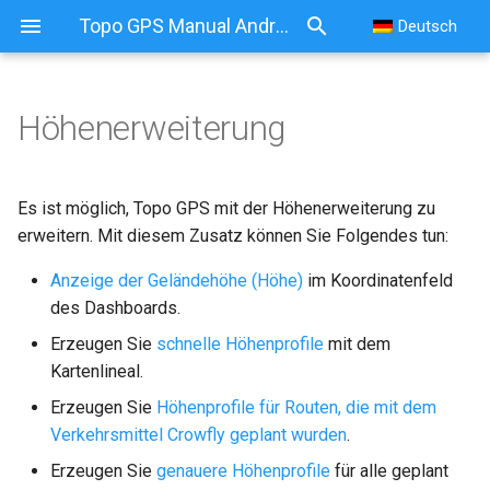
Topo GPS Manual Android
Deutsch
Höhenerweiterung
Höhenerweiterung
Deckung
Es ist möglich, Topo GPS mit der Höhenerweiterung zu
erweitern. Mit diesem Zusatz können Sie Folgendes tun:
Kauf einer
Anzeige der Geländehöhe (Höhe)
im Koordinatenfeld
Höhenerweiterung
des Dashboards.
Geländehöhe anzeigen
Erzeugen Sie
schnelle Höhenprofile
mit dem
Kartenlineal.
Schnelle Höhenprofile
Erzeugen Sie
Höhenprofile für Routen, die mit dem
Verkehrsmittel Crowfly geplant wurden
.
Höhenprofile für Routen, die
mit Luftlinie geplant wurden
Erzeugen Sie
genauere Höhenprofile
für alle geplant