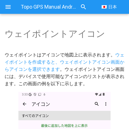
Topo GPS Manual Android
日本
ウェイポイントアイコン
ウェイポイントアイコン
デフォルトアイコン
ウェイポイントはアイコンで地図上に表示されます
。
ウェ
イポイントを作成すると、ウェイポイントアイコン画面か
定義済みアイコン
らアイコンを選択できます
。ウェイポイントアイコン画面
には、デバイスで使用可能なアイコンのリストが表示され
アイコンの作成
ます。この画面の例を以下に示します。
アイコンの編集
ウェイポイントのアイコン
の変更