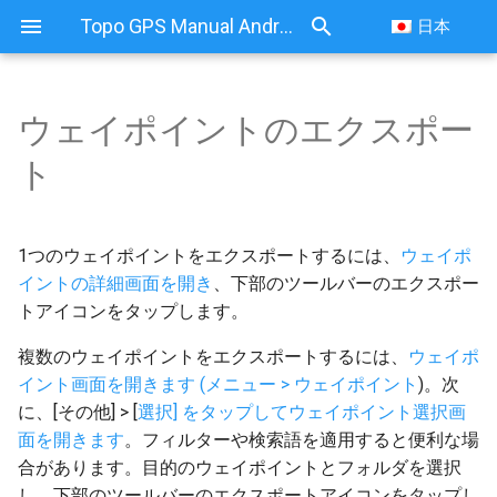
Topo GPS Manual Android
日本
ウェイポイントのエクスポー
ウェイポイントのエクスポー
ト
ト
エクスポート設定
1つのウェイポイントをエクスポートするには、
ウェイポ
イントの詳細画面を開き
、下部のツールバーのエクスポー
すべてのウェイポイントの
トアイコンをタップします。
エクスポート
複数のウェイポイントをエクスポートするには、
ウェイポ
イント画面を開きます (メニュー > ウェイポイント
)。次
に、[その他] > [
選択] をタップしてウェイポイント選択画
面を開きます
。フィルターや検索語を適用すると便利な場
合があります。目的のウェイポイントとフォルダを選択
し、下部のツールバーのエクスポートアイコンをタップし