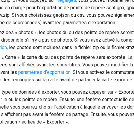
gpx.zip. Si vous appuyez sur
Réglages
, vous pouvez modifier le 
is en charge pour l’exportation de points de repère sont gpx, gpx
sv.zip. Si vous choisissez geojson ou csv, vous pouvez égaleme
ype de coordonnées) avant les paramètres d’exportation.
uez des « photos », les photos du ou des points de repère seron
 disponible s’il n’y a pas de photos. Si vous avez activé la com
tion
, les photos sont incluses dans le fichier zip ou le fichier kmz
 « Carte », la carte du ou des points de repère sera exportée. La t
es sont affichés avant les sous-titres. Vous pouvez modifier la t
avant les
paramètres d’exportation
. Si vous activez le commutateu
des remarques sur la carte avant de partager la carte exportée.
e type de données à exporter, vous pouvez appuyer sur « Exporte
r le ou les points de repère. Ensuite, une fenêtre contextuelle d
quelle vous pourrez choisir l’application à laquelle envoyer les d
 s’affichent pas avant la fenêtre de partage. Ensuite, vous pouv
lication » au lieu de « Exporter ».