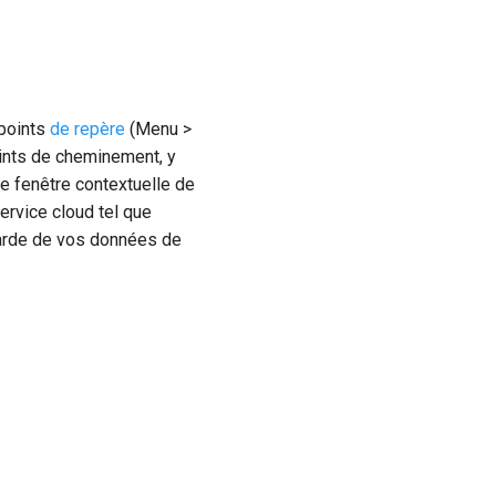
 points
de repère
(Menu >
oints de cheminement, y
ne fenêtre contextuelle de
service cloud tel que
garde de vos données de