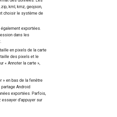
format des données. Les
.zip, kml, kmz, geojson,
nt choisir le système de
t également exportées.
pression dans les
.
aille en pixels de la carte
aille des pixels et le
r « Annoter la carte »,
r » en bas de la fenêtre
e partage Android
onnées exportées. Parfois,
ez essayer d’appuyer sur