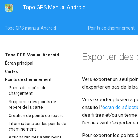
Topo GPS Manual Android
Topo GPS manual Android
Points de cheminement
Exporter des 
Topo GPS Manual Android
Écran principal
Cartes
Vers exporter un seul poi
Points de cheminement
d’exporter en bas de la bar
Points de repère de
chargement
Vers exporter plusieurs p
Supprimer des points de
ensuite l”
écran de sélecti
repère de la carte
des filtres et/ou un terme
Création de points de repère
l’icône avant d’exporter en
Informations sur les points de
cheminement
Pour exporter les points de
Actions rapides à Waypoint