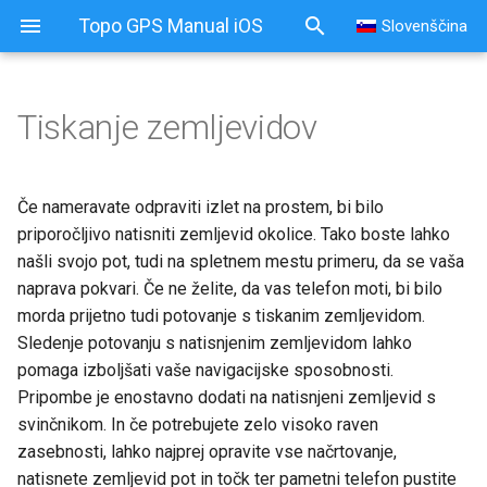
Topo GPS Manual iOS
Slovenščina
Tiskanje zemljevidov
Tiskanje zemljevidov
Tiskanje s spletne strani
Če nameravate odpraviti izlet na prostem, bi bilo
glavnega zemljevida
priporočljivo natisniti zemljevid okolice. Tako boste lahko
našli svojo pot, tudi na spletnem mestu primeru, da se vaša
Tiskanje pot
naprava pokvari. Če ne želite, da vas telefon moti, bi bilo
morda prijetno tudi potovanje s tiskanim zemljevidom.
Pojavno okno možnosti
Sledenje potovanju s natisnjenim zemljevidom lahko
tiskanja
pomaga izboljšati vaše navigacijske sposobnosti.
Pripombe je enostavno dodati na natisnjeni zemljevid s
Ustvarjanje PDF-ja
svinčnikom. In če potrebujete zelo visoko raven
zasebnosti, lahko najprej opravite vse načrtovanje,
natisnete zemljevid pot in točk ter pametni telefon pustite