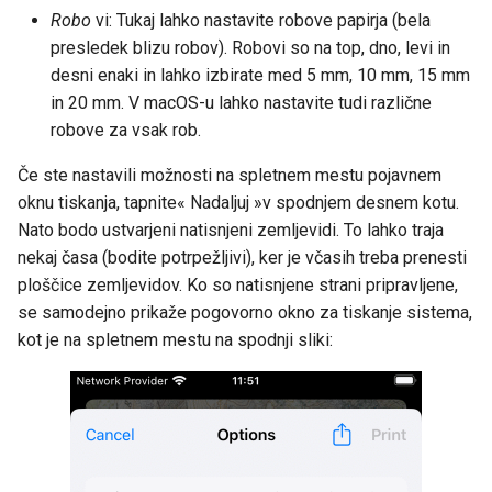
Robo
vi: Tukaj lahko nastavite robove papirja (bela
presledek blizu robov). Robovi so na top, dno, levi in
desni enaki in lahko izbirate med 5 mm, 10 mm, 15 mm
in 20 mm. V macOS-u lahko nastavite tudi različne
robove za vsak rob.
Če ste nastavili možnosti na spletnem mestu pojavnem
oknu tiskanja, tapnite« Nadaljuj »v spodnjem desnem kotu.
Nato bodo ustvarjeni natisnjeni zemljevidi. To lahko traja
nekaj časa (bodite potrpežljivi), ker je včasih treba prenesti
ploščice zemljevidov. Ko so natisnjene strani pripravljene,
se samodejno prikaže pogovorno okno za tiskanje sistema,
kot je na spletnem mestu na spodnji sliki: