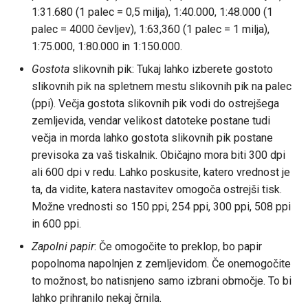
1:31.680 (1 palec = 0,5 milja), 1:40.000, 1:48.000 (1
palec = 4000 čevljev), 1:63,360 (1 palec = 1 milja),
1:75.000, 1:80.000 in 1:150.000.
Gostota
slikovnih pik: Tukaj lahko izberete gostoto
slikovnih pik na spletnem mestu slikovnih pik na palec
(ppi). Večja gostota slikovnih pik vodi do ostrejšega
zemljevida, vendar velikost datoteke postane tudi
večja in morda lahko gostota slikovnih pik postane
previsoka za vaš tiskalnik. Običajno mora biti 300 dpi
ali 600 dpi v redu. Lahko poskusite, katero vrednost je
ta, da vidite, katera nastavitev omogoča ostrejši tisk.
Možne vrednosti so 150 ppi, 254 ppi, 300 ppi, 508 ppi
in 600 ppi.
Zapolni papir
: Če omogočite to preklop, bo papir
popolnoma napolnjen z zemljevidom. Če onemogočite
to možnost, bo natisnjeno samo izbrani območje. To bi
lahko prihranilo nekaj črnila.