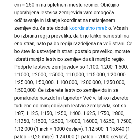
cm = 250 m na spletnem mestu resnici. Običajno
uporabljena lestvica zemljevida vam omogoča
odčitavanje in iskanje koordinat na natisnjenem
zemljevidu, če ste dodali
koordinatno mrež
o. Včasih
bo izbrana regija prevelika, da bi jo lahko namestili na
eno stran, nato pa bo regija razdeljena na več strani. Če
bo število ustvarjenih strani postalo preveliko, morate
izbrati manjšo lestvico zemljevida ali manjšo regijo.
Podprte lestvice zemljevidov so 1:100, 1:200, 1:500,
1:1000, 1:2000, 1:5000, 1:10,000, 1:15.000, 1:20.000,
1:25.000, 1:50,000, 1:100.000, 1:200.000, 1:250.000,
1:500,000. Če izberete lestvico zemljevida in se
pomaknete navzdol in tapnete« Več », lahko izberete
tudi eno od manj običajnih lestvic zemljevida, kot so
1:87, 1:125, 1:150, 1:250, 1:400, 1:625, 1:750, 1:800,
1:1250, 1:1500, 1:2500, 1:4000, 1:6000, 1:6250, 1:7500,
1:12,000 (1 inch = 1000 čevljev), 1:12.500, 1:15.840 (1
palec = 0,25 milje), 1:24.000 (1 palec = 2000 čevljev),