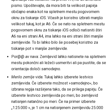
pismo. Upoštevajte, da mora biti ta velikost papirja
običajno enaka kot na spletnem mestu pogovornem
oknu za tiskanje iOS. Včasih je koristno izbrati manjšo
velikost tukaj, kot je A6. Če se nato na spletnem mestu
pogovornem oknu za tiskanje iOS odloči natisniti štiri
A6 na eni strani A4, ima lahko na eni strani štiri manjše
zemljevide. To bi lahko bilo še posebej koristno za
tiskanje pot v manjše zemljevide.
Por@@
av
nava: Zemljevid lahko natisnete na spletnem
mestu pokončni ali ležeči usmeritvi ali pa pustite, da se
orientacija določi samodejno.
Merilo zemlje
vida: Tukaj lahko izberete lestvico
zemljevida. Če izberete možnost »samodejno«, bo
izbrana regija razširjena tako, da se prilega papirju. Če
izberete lestvico zemljevida po meri, bo zemljevid
natisnjen natančno po meri. Če na primer izberete
„1:25.000 », je 1 cm na natisnjenem zemljevidu 25.000