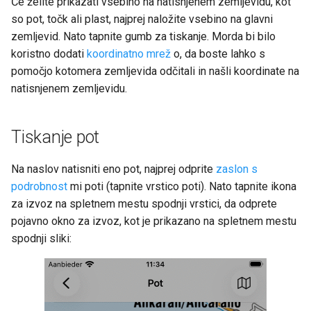
Če želite prikazati vsebino na natisnjenem zemljevidu, kot
so pot, točk ali plast, najprej naložite vsebino na glavni
zemljevid. Nato tapnite gumb za tiskanje. Morda bi bilo
koristno dodati
koordinatno mrež
o, da boste lahko s
pomočjo kotomera zemljevida odčitali in našli koordinate na
natisnjenem zemljevidu.
Tiskanje pot
Na naslov natisniti eno pot, najprej odprite
zaslon s
podrobnost
mi poti (tapnite vrstico poti). Nato tapnite ikona
za izvoz na spletnem mestu spodnji vrstici, da odprete
pojavno okno za izvoz, kot je prikazano na spletnem mestu
spodnji sliki: