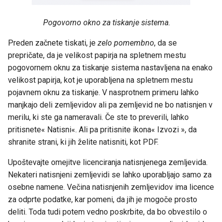
Pogovorno okno za tiskanje sistema.
Preden začnete tiskati, je
zelo pomembno
, da se
prepričate, da je velikost papirja na spletnem mestu
pogovornem oknu za tiskanje sistema nastavljena na enako
velikost papirja, kot je uporabljena na spletnem mestu
pojavnem oknu za tiskanje. V nasprotnem primeru lahko
manjkajo deli zemljevidov ali pa zemljevid ne bo natisnjen v
merilu, ki ste ga nameravali. Če ste to preverili, lahko
pritisnete« Natisni«. Ali pa pritisnite ikona« Izvozi », da
shranite strani, ki jih želite natisniti, kot PDF.
Upoštevajte omejitve licenciranja natisnjenega zemljevida.
Nekateri natisnjeni zemljevidi se lahko uporabljajo samo za
osebne namene. Večina natisnjenih zemljevidov ima licence
za odprte podatke, kar pomeni, da jih je mogoče prosto
deliti. Toda tudi potem vedno poskrbite, da bo obvestilo o