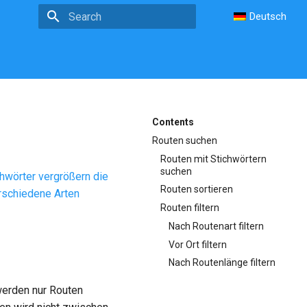
Deutsch
Type to start searching
Contents
Routen suchen
Routen mit Stichwörtern
suchen
chwörter vergrößern die
Routen sortieren
rschiedene Arten
Routen filtern
Nach Routenart filtern
Vor Ort filtern
Nach Routenlänge filtern
werden nur Routen