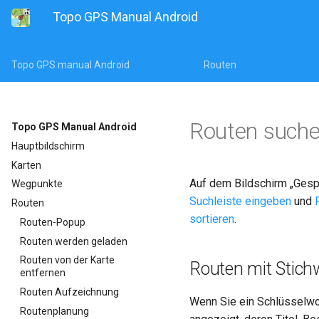
Topo GPS Manual Android
Topo GPS manual Android
Routen
Routen such
Topo GPS Manual Android
Hauptbildschirm
Karten
Auf dem
Bildschirm „Gesp
Wegpunkte
Suchleiste eingeben
und
Routen
sortieren
.
Routen-Popup
Routen werden geladen
Routen von der Karte
Routen mit Stich
entfernen
Routen Aufzeichnung
Wenn Sie ein Schlüsselwor
Routenplanung