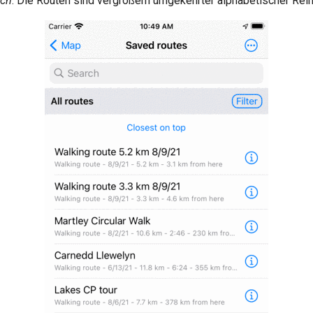
sch
: Die Routen sind vergrößern umgekehrter alphabetischer Reih