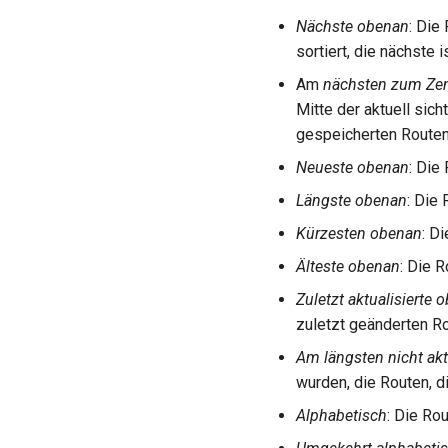
Nächste obenan
: Die
sortiert, die nächste i
Am
nächsten zum Zen
Mitte der aktuell sic
gespeicherten Routen 
Neueste obenan
: Die
Längste obenan
: Die 
Kürzesten obenan
: D
Älteste obenan
: Die R
Zuletzt aktualisierte 
zuletzt geänderten R
Am längsten nicht akt
wurden, die Routen, d
Alphabetisch
: Die Ro