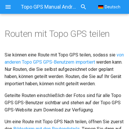
Topo GPS Manual Android
Deutsch
Routen mit Topo GPS teilen
Routen mit Topo GPS teilen
Gemeinsame Route ändern
Sie können eine Route mit Topo GPS teilen, sodass sie
von
anderen Topo GPS GPS-Benutzern importiert
werden kann.
Geteilte Route entfernen
Nur Routen, die Sie selbst aufgezeichnet oder geplant
haben, können geteilt werden. Routen, die Sie auf Ihr Gerät
importiert haben, können nicht geteilt werden.
Geteilte Routen einschließlich der Fotos sind für alle Topo
GPS GPS-Benutzer sichtbar und stehen auf der Topo GPS
GPS-Website zum Download zur Verfügung.
Um eine Route mit Topo GPS Nach teilen, öffnen Sie zuerst
den
Bildschirm mit den Routendetails
. Tippen Sie dann auf