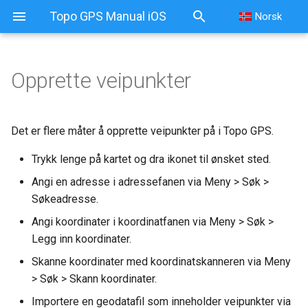
Topo GPS Manual iOS
Norsk
Opprette veipunkter
Opprette veipunkter
Opprette veipunkter på
Det er flere måter å opprette veipunkter på i Topo GPS.
kartet
Trykk lenge på kartet og dra ikonet til ønsket sted.
Automatiske tittelforslag
Angi en adresse i adressefanen via Meny > Søk >
Søkeadresse.
Angi ikonet for et
Angi koordinater i koordinatfanen via Meny > Søk >
opprettet veipunkt
Legg inn koordinater.
Planlegge en rute til et
Skanne koordinater med koordinatskanneren via Meny
opprettet veipunkt
> Søk > Skann koordinater.
Importere en geodatafil som inneholder veipunkter via