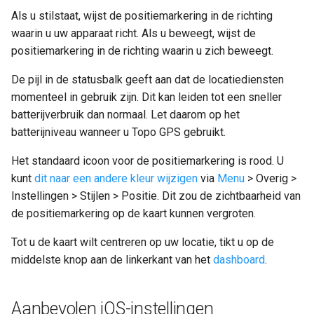
Als u stilstaat, wijst de positiemarkering in de richting
De huidige locatie delen
waarin u uw apparaat richt. Als u beweegt, wijst de
positiemarkering in de richting waarin u zich beweegt.
Huidige locatie, snelle
acties
De pijl in de statusbalk geeft aan dat de locatiediensten
momenteel in gebruik zijn. Dit kan leiden tot een sneller
batterijverbruik dan normaal. Let daarom op het
batterijniveau wanneer u Topo GPS gebruikt.
Het standaard icoon voor de positiemarkering is rood. U
kunt
dit naar een andere kleur wijzigen
via
Menu
> Overig >
Instellingen > Stijlen > Positie. Dit zou de zichtbaarheid van
de positiemarkering op de kaart kunnen vergroten.
Tot u de kaart wilt centreren op uw locatie, tikt u op de
middelste knop aan de linkerkant van het
dashboard
.
Aanbevolen iOS-instellingen