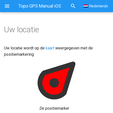
Topo GPS Manual iOS
Nederlands
Uw locatie
Uw locatie
Aanbevolen iOS-instellingen
Uw locatie wordt op de
kaart
weergegeven met de
positiemarkering:
Huidige locatiescherm
Scherm voor het wijzigen
van de huidige locatie
De huidige locatie opslaan
Waypoint aanmaken op de
huidige locatie
De positiemarker