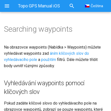
Topo GPS Manual iOS
Čeština
Searching waypoints
Searching waypoints
Vyhledávání waypoints
Na obrazovce waypoints (Nabídka > Waypoints) můžete
pomocí klíčových slov
vyhledávat waypoints zad
áním klíčových slov do
vyhledávacího pole
a
použitím
filtrů. Dále můžete
třídit
Sorting waypoints
body
uvnitř různými způsoby.
Filtering waypoints
Vyhledávání waypoints pomocí
Filtrování podle umístění
klíčových slov
Filtrování na ikona
Pokud zadáte klíčové slovo do vyhledávacího pole na
obrazovce waypointů, zobrazí se pouze waypoints, které