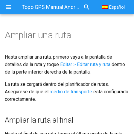
Topo GPS Manual Android
Español
Ampliar una ruta
Ampliar una ruta
Ampliar la ruta al final
Hasta ampliar una ruta, primero vaya a la pantalla de
detalles de la ruta y toque
Editar > Editar ruta y ruta
dentro
Ampliación de la ruta al
de la parte inferior derecha de la pantalla.
principio
La ruta se cargará dentro del planificador de rutas.
Asegúrese de que el
medio de transporte
está configurado
correctamente.
Ampliar la ruta al final
Hasta el final de una ruta, toque el último punto de la ruta