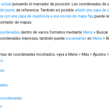
 actual
pulsando el marcador de posición. Las coordenadas de u
 del punto
de referencia. También es posible
añadir una capa de 
a con una capa de cuadrícula a una escala de mapa fija
, puede l
portador de mapas.
 coordenadas
dentro de varios formatos mediante
Menú
> Buscar 
as coordenadas impresas, también puede
escanearlas
en
Menú
> B
temas de coordenadas mostrados, vaya a Menú > Más > Ajustes 
os
.
das
nadas
e coordenadas
as