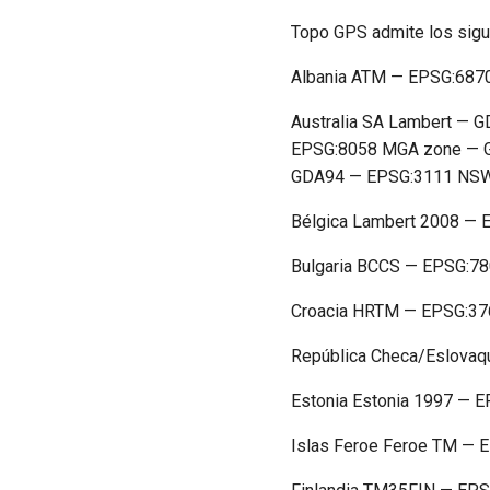
Topo GPS admite los sigu
Albania ATM — EPSG:687
Australia SA Lambert —
EPSG:8058 MGA zone — G
GDA94 — EPSG:3111 NSW
Bélgica Lambert 2008 —
Bulgaria BCCS — EPSG:7
Croacia HRTM — EPSG:37
República Checa/Eslova
Estonia Estonia 1997 — 
Islas Feroe Feroe TM — 