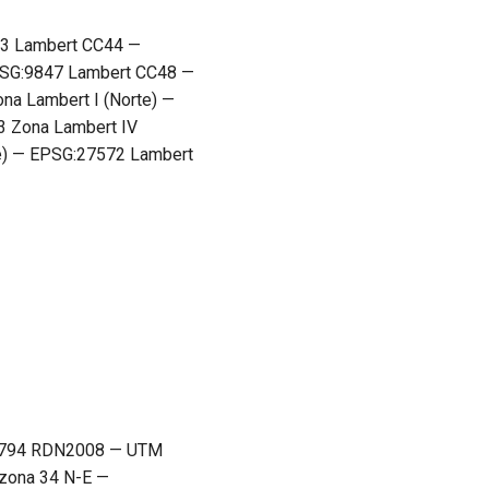
43 Lambert CC44 —
SG:9847 Lambert CC48 —
a Lambert I (Norte) —
3 Zona Lambert IV
ue) — EPSG:27572 Lambert
G:7794 RDN2008 — UTM
zona 34 N-E —