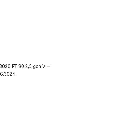
020 RT 90 2,5 gon V —
SG:3024