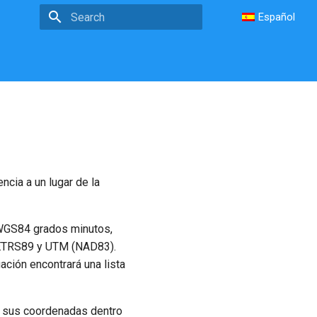
Español
Type to start searching
cia a un lugar de la
WGS84 grados minutos,
ETRS89 y UTM (NAD83).
ción encontrará una lista
r sus coordenadas dentro