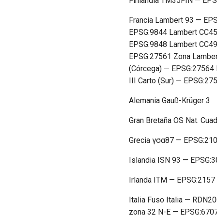
Finlandia TM35FIN — EP
Francia Lambert 93 — E
EPSG:9844 Lambert CC45
EPSG:9848 Lambert CC49 
EPSG:27561 Zona Lambert 
(Córcega) — EPSG:27564 L
III Carto (Sur) — EPSG:2
Alemania Gauß-Krüger 3
Gran Bretaña OS Nat. Cua
Grecia γσα87 — EPSG:21
Islandia ISN 93 — EPSG:
Irlanda ITM — EPSG:2157
Italia Fuso Italia — RD
zona 32 N-E — EPSG:670