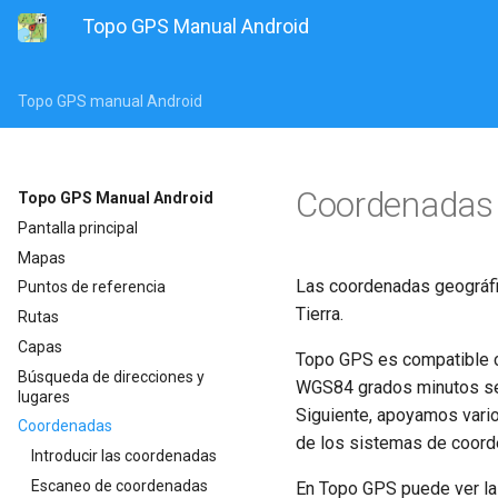
Topo GPS Manual Android
Topo GPS manual Android
Coordenadas
Topo GPS Manual Android
Pantalla principal
Mapas
Las coordenadas geográfic
Puntos de referencia
Tierra.
Rutas
Capas
Topo GPS es compatible 
Búsqueda de direcciones y
WGS84 grados minutos s
lugares
Siguiente, apoyamos vario
Coordenadas
de los sistemas de coord
Introducir las coordenadas
Escaneo de coordenadas
En Topo GPS puede ver l