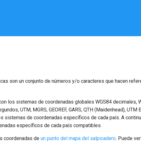
as son un conjunto de números y/o caracteres que hacen referen
con los sistemas de coordenadas globales WGS84 decimales, 
egundos, UTM, MGRS, GEOREF, GARS, QTH (Maidenhead), UTM 
s sistemas de coordenadas específicos de cada país. A continua
enadas específicos de cada país compatibles.
as coordenadas de
un punto del mapa del salpicadero
. Puede ve