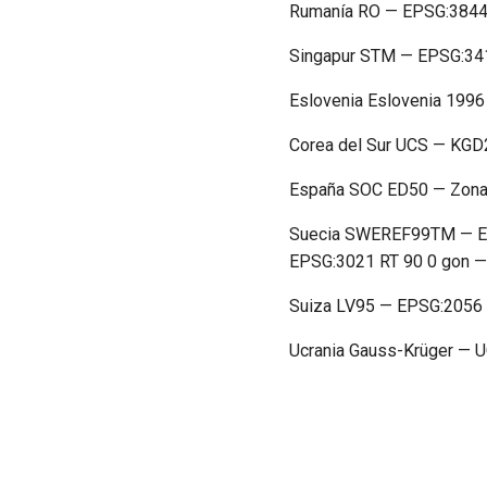
Rumanía RO — EPSG:384
Singapur STM — EPSG:34
Eslovenia Eslovenia 199
Corea del Sur UCS — KG
España SOC ED50 — Zona
Suecia SWEREF99TM — EPS
EPSG:3021 RT 90 0 gon —
Suiza LV95 — EPSG:2056
Ucrania Gauss-Krüger — 