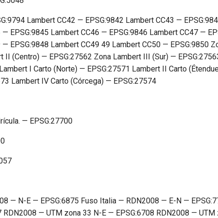
SG:5048
PSG:9794 Lambert CC42 — EPSG:9842 Lambert CC43 — EPSG:98
 — EPSG:9845 Lambert CC46 — EPSG:9846 Lambert CC47 — EP
— EPSG:9848 Lambert CC49 49 Lambert CC50 — EPSG:9850 Zon
II (Centro) — EPSG:27562 Zona Lambert III (Sur) — EPSG:2756
ambert I Carto (Norte) — EPSG:27571 Lambert II Carto (Étend
7573 Lambert IV Carto (Córcega) — EPSG:27574
drícula. — EPSG:27700
00
3057
N2008 — N-E — EPSG:6875 Fuso Italia — RDN2008 — E-N — EPS
7 RDN2008 — UTM zona 33 N-E — EPSG:6708 RDN2008 — UTM 