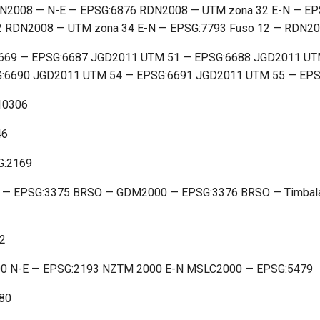
DN2008 — N-E — EPSG:6876 RDN2008 — UTM zona 32 E-N — E
2 RDN2008 — UTM zona 34 E-N — EPSG:7793 Fuso 12 — RDN20
6669 — EPSG:6687 JGD2011 UTM 51 — EPSG:6688 JGD2011 UT
:6690 JGD2011 UTM 54 — EPSG:6691 JGD2011 UTM 55 — EPS
10306
46
G:2169
 — EPSG:3375 BRSO — GDM2000 — EPSG:3376 BRSO — Timbala
2
00 N-E — EPSG:2193 NZTM 2000 E-N MSLC2000 — EPSG:5479
180