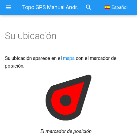
Topo GPS Manual Android
Español
Su ubicación
Su ubicación
Ajustes de Android
Su ubicación aparece en el
mapa
con el marcador de
recomendados
posición:
Pantalla de ubicación actual
Cambiar la pantalla de
ubicación actual
Guardar la ubicación actual
Compartiendo la ubicación
El marcador de posición