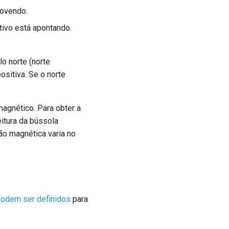
movendo.
itivo está apontando.
lo norte (norte
ositiva. Se o norte
magnético. Para obter a
eitura da bússola
ão magnética varia no
podem ser definidos
para