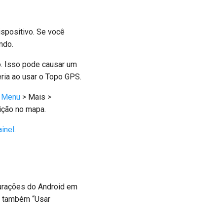
ispositivo. Se você
ndo.
o. Isso pode causar um
eria ao usar o Topo GPS.
m
Menu
> Mais >
ição no mapa.
ainel
.
gurações do Android em
te também “Usar