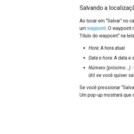
Salvando a localizaç
Ao tocar em “Salvar” no ca
um
waypoint
. O waypoint 
Título do waypoint” na tel
Hora
: A hora atual
Data e hora
: A data e 
Número (próximo:..)
:
útil se você quiser s
Se você pressionar “Salva
Um pop-up mostrará que o