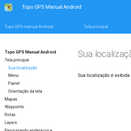
Topo GPS Manual Android
Topo GPS manual Android
Tela principal
Sua localizaç
Topo GPS Manual Android
Tela principal
Sua localização
Sua localização é exibida
Menu
Painel
Orientação da tela
Mapas
Waypoints
Rotas
Layers
Pesquisando endereços e