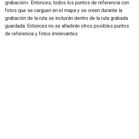
grabación». Entonces, todos los puntos de referencia con
fotos que se carguen en el mapa y se creen durante la
grabación de la ruta se incluirán dentro de la ruta grabada
guardada. Entonces no se añadirán otros posibles puntos
de referencia y fotos irrelevantes.
Next
Indicación de brújula
© Copyright 2013-2026 Topo GPS.
Created using
Sphinx
9.1.0. and
Material for Sphinx