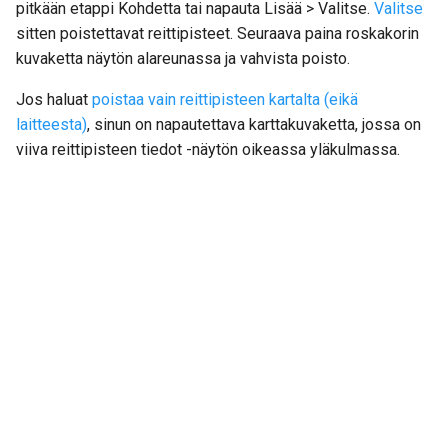
pitkään etappi Kohdetta tai napauta Lisää > Valitse.
Valitse
sitten poistettavat reittipisteet. Seuraava paina roskakorin
kuvaketta näytön alareunassa ja vahvista poisto.
Jos haluat
poistaa vain reittipisteen kartalta (eikä
laitteesta)
, sinun on napautettava karttakuvaketta, jossa on
viiva reittipisteen tiedot -näytön oikeassa yläkulmassa.
Next
Valitsemalla reittipisteet