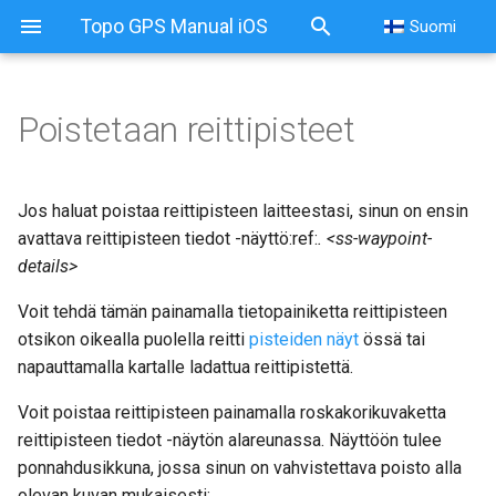
Topo GPS Manual iOS
Suomi
Poistetaan reittipisteet
Jos haluat poistaa reittipisteen laitteestasi, sinun on ensin
avattava reittipisteen tiedot -näyttö:ref:
. <ss-waypoint-
details>
Voit tehdä tämän painamalla tietopainiketta reittipisteen
otsikon oikealla puolella reitti
pisteiden näyt
össä tai
napauttamalla kartalle ladattua reittipistettä.
Voit poistaa reittipisteen painamalla roskakorikuvaketta
reittipisteen tiedot -näytön alareunassa. Näyttöön tulee
ponnahdusikkuna, jossa sinun on vahvistettava poisto alla
olevan kuvan mukaisesti: