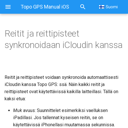
Topo GPS Manual iOS
Suomi
Reitit ja reittipisteet
Reitit ja reittipisteet
synkronoidaan iCloudin kanssa
synkronoidaan iCloudin
kanssa
Vaaditut asetukset
Reitit ja reittipisteet voidaan synkronoida automaattisesti
Automaattinen synkronointi
iCloudin kanssa Topo GPS: ssä. Näin kaikki reitit ja
reittipisteet ovat käytettävissä kaikilla laitteillasi. Tällä on
Prosenttiosuus synkronoitu
kaksi etua:
iCloudin kanssa
Muk
avuus: Suunnittelet esimerkiksi vaelluksen
Tiedot iCloud-
iPadillasi. Jos tallennat kyseisen reitin, se on
synkronoinnista
käytettävissä iPhonellasi muutamassa sekunnissa.