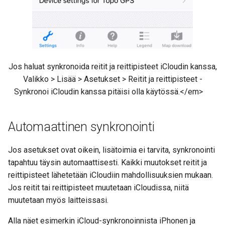
Jos haluat synkronoida reitit ja reittipisteet iCloudin kanssa,
Valikko > Lisää > Asetukset > Reitit ja reittipisteet -
Synkronoi iCloudin kanssa pitäisi olla käytössä.</em>
Automaattinen synkronointi
Jos asetukset ovat oikein, lisätoimia ei tarvita, synkronointi
tapahtuu täysin automaattisesti. Kaikki muutokset reitit ja
reittipisteet lähetetään iCloudiin mahdollisuuksien mukaan.
Jos reitit tai reittipisteet muutetaan iCloudissa, niitä
muutetaan myös laitteissasi.
Alla näet esimerkin iCloud-synkronoinnista iPhonen ja