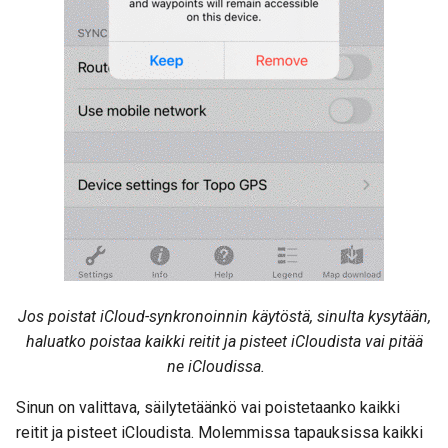
Jos poistat iCloud-synkronoinnin käytöstä, sinulta kysytään,
haluatko poistaa kaikki reitit ja pisteet iCloudista vai pitää
ne iCloudissa.
Sinun on valittava, säilytetäänkö vai poistetaanko kaikki
reitit ja pisteet iCloudista. Molemmissa tapauksissa kaikki