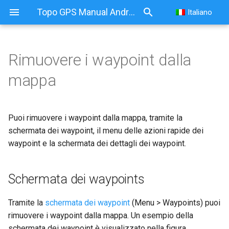
Topo GPS Manual Android
Italiano
Rimuovere i waypoint dalla
Rimuovere i waypoint dalla
mappa
mappa
Schermata dei waypoints
Puoi rimuovere i waypoint dalla mappa, tramite la
schermata dei waypoint, il menu delle azioni rapide dei
Menu azioni rapide
waypoint e la schermata dei dettagli dei waypoint.
Waypoint
Schermata dei dettagli dei
Schermata dei waypoints
waypoint
Tramite la
schermata dei waypoint
(Menu > Waypoints) puoi
rimuovere i waypoint dalla mappa. Un esempio della
schermata dei waypoint è visualizzato nella figura