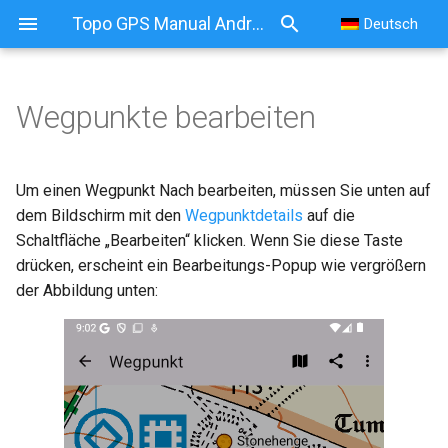
Topo GPS Manual Android
Deutsch
Wegpunkte bearbeiten
Wegpunkte bearbeiten
Titel und Beschreibung
Um einen Wegpunkt Nach bearbeiten, müssen Sie unten auf
bearbeiten
dem Bildschirm mit den
Wegpunktdetails
auf die
Schaltfläche „Bearbeiten“ klicken. Wenn Sie diese Taste
Fotos bearbeiten
drücken, erscheint ein Bearbeitungs-Popup wie vergrößern
der Abbildung unten:
Koordinaten bearbeiten
Auf Karte verschieben
Symbol ändern