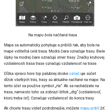
Na
mapu bola načítaná trasa.
Mapa sa automaticky pohybuje a priblíži tak, aby bola na
mape viditeľná celá trasa. Modrá čiara označuje trasu. Biele
šípky na modrej čiare označujú smer trasy. Značky kruhovej
vzdialenosti trasa trase označujú vzdialenosť na trase.
Dĺžka vpravo hore top palubnej doske
označ
uje súčet
dĺžok všetkých trás, trasy sú aktuálne načítané na mape. Na
tento účel sa používa symbol „rte“. Ak sa nachádzate na
trase, namiesto toho sa zobrazí štítok „dtg“ (vzdialenosť,
ktorú treba ísť). Označuje vzdialenosť do konca trasy.
Ak chcete trasu vidieť podrobnejšie, môžete
mapu priblí
žiť.