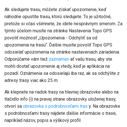
Ak sledujete trasu, môžete získať upozornenie, keď
náhodne opustíte trasu, ktorú sledujete. To je užitočné,
pretože si včas všimnete, že idete nesprávnym smerom. Za
týmto účelom musíte na stránke Nastavenia Topo GPS
povoliť možnosť „Upozornenia - Odchýliť sa od
upozornenia na trasu“. Ďalšie musíte povoliť Topo GPS
odosielať upozornenia na stránke nastaveniach zariadenia.
Odporúčame vám tiež
zaznamen
ať vašu trasu, aby ste
mohli dostať upozornenie aj vtedy, keď je aplikácia na
pozadí. Oznámenia sa odosielajú iba raz, ak sa odchýlite z
adresy trasy viac ako 25 m.
Ak klepnete na riadok trasy na hlavnej obrazovke alebo na
tlačidlo info (i) na pravej strane obrazovky uloženej trasy,
otvorí sa
obrazovka s podrobnosťami tras
y. Na obrazovke
s podrobnosťami trasy nájdete ďalšie informácie o trase,
napríklad názov, popis a výškový profil.