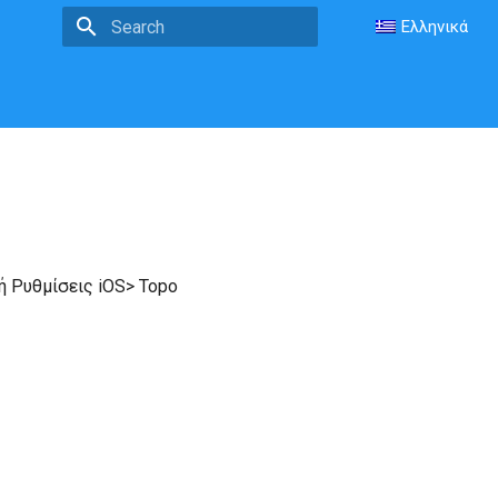
Ελληνικά
Type to start searching
ή Ρυθμίσεις iOS> Topo