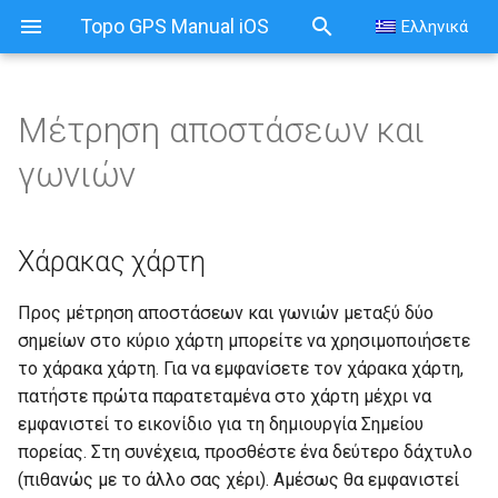
Topo GPS Manual iOS
Ελληνικά
Μέτρηση αποστάσεων και
Μέτρηση αποστάσεων και
γωνιών
γωνιών
Χάρακας χάρτη
Χάρακας χάρτη
Τροποποίηση χάρακα
Προς μέτρηση αποστάσεων και γωνιών μεταξύ δύο
χάρτη
σημείων στο κύριο χάρτη μπορείτε να χρησιμοποιήσετε
Αφαίρεση χάρακα χάρτη
το χάρακα χάρτη. Για να εμφανίσετε τον χάρακα χάρτη,
πατήστε πρώτα παρατεταμένα στο χάρτη μέχρι να
Γρήγορο προφίλ ύψους
εμφανιστεί το εικονίδιο για τη δημιουργία Σημείου
πορείας. Στη συνέχεια, προσθέστε ένα δεύτερο δάχτυλο
Πλοήγηση σε ένα σημείο
(πιθανώς με το άλλο σας χέρι). Αμέσως θα εμφανιστεί