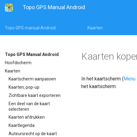
Topo GPS Manual Android
Topo GPS manual Android
Kaarten
Kaarten kope
Topo GPS Manual Android
Hoofdscherm
Kaarten
In het kaartscherm (
Menu
Kaartscherm aanpassen
het kaartscherm:
Kaarten, pop-up
Zichtbare kaart exporteren
Een deel van de kaart
selecteren
Kaarten afdrukken
Kaartlegenda
Auteursrecht op de kaart