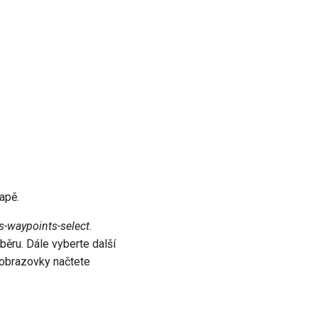
pě.
s-waypoints-select
.
ěru. Dále vyberte další
 obrazovky načtete