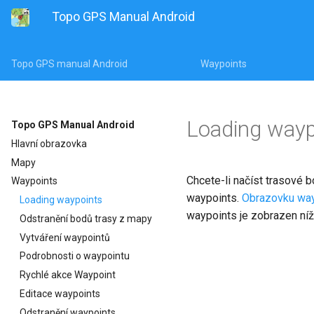
Topo GPS Manual Android
Topo GPS manual Android
Waypoints
Loading wayp
Topo GPS Manual Android
Hlavní obrazovka
Mapy
Chcete-li načíst trasové 
Waypoints
waypoints.
Obrazovku wayp
Loading waypoints
waypoints je zobrazen níž
Odstranění bodů trasy z mapy
Vytváření waypointů
Podrobnosti o waypointu
Rychlé akce Waypoint
Editace waypoints
Odstranění waypoints