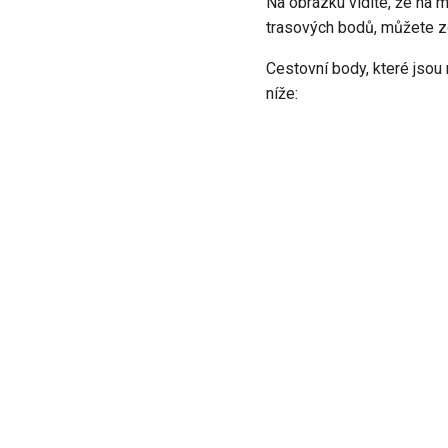
Na obrázku vidíte, že na 
trasových bodů, můžete z
Cestovní body, které jsou
níže: