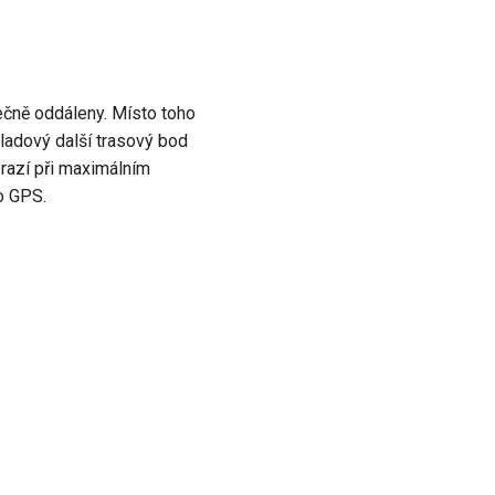
ečně oddáleny. Místo toho
ladový další trasový bod
razí při maximálním
 GPS.
Next
Odstranění bodů trasy z mapy