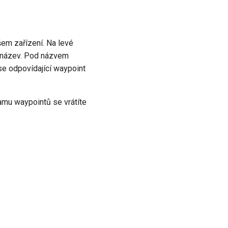
em zařízení. Na levé
e název. Pod názvem
se odpovídající waypoint
namu waypointů se vrátíte