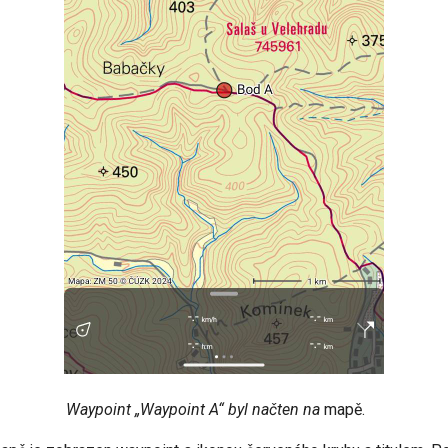
Waypoint „Waypoint A“ byl načten na
mapě.