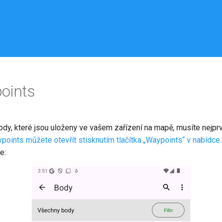
oints
body, které jsou uloženy ve vašem zařízení na mapě, musíte nejpr
oints můžete otevřít stisknutím tlačítka „Waypoints“ v nabídce.
e: