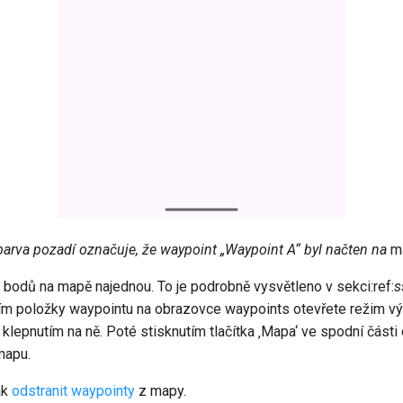
arva pozadí označuje, že waypoint „Waypoint A“ byl načten na
ma
 bodů na mapě najednou. To je podrobně vysvětleno v sekci:ref:
s
ím položky waypointu na obrazovce waypoints otevřete režim výb
lepnutím na ně. Poté stisknutím tlačítka ‚Mapa‘ ve spodní části
mapu.
ak
odstranit waypointy
z mapy.