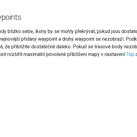
ypoints
dy blízko sebe, ikony by se mohly překrývat, pokud jsou dostat
jnovější přidaný waypoint a druhý waypoint se nezobrazí. Podk
ě, že přiblížíte dostatečně daleko. Pokud se trasové body nezob
sit rozšířit maximální povolené přiblížení mapy v nastavení
Top
o