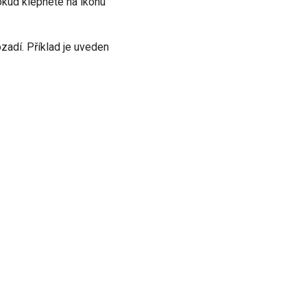
okud klepnete na ikonu
zadí. Příklad je uveden