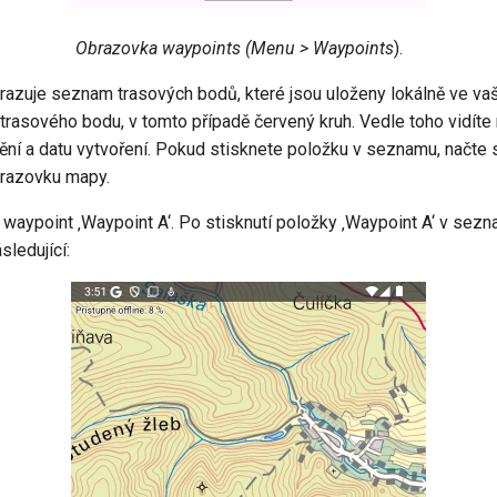
Obrazovka waypoints (Menu > Waypoints
).
azuje seznam trasových bodů, které jsou uloženy lokálně ve vaš
 trasového bodu, v tomto případě červený kruh. Vedle toho vidít
ění a datu vytvoření. Pokud stisknete položku v seznamu, načte 
brazovku mapy.
 waypoint ‚Waypoint A‘. Po stisknutí položky ‚Waypoint A‘ v sez
ledující: