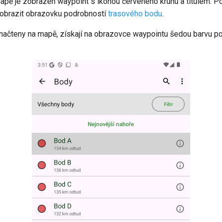
mapě je zobrazen waypoint s ikonou červeného kruhu a titulem. P
obrazit obrazovku podrobností
trasového bodu
.
 načteny na mapě, získají na obrazovce waypointu šedou barvu po