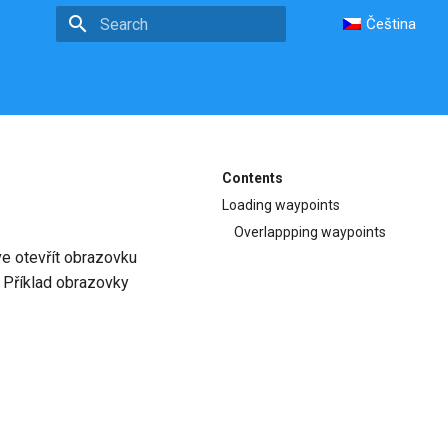
Čeština
Type to start searching
Contents
Loading waypoints
Overlappping waypoints
ve otevřít obrazovku
Příklad obrazovky