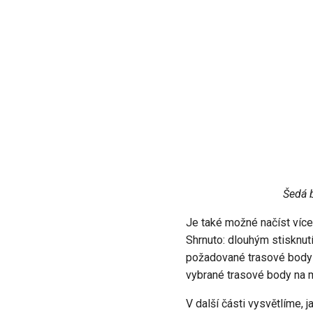
Šedá b
Je také možné načíst více
Shrnuto: dlouhým stisknut
požadované trasové body k
vybrané trasové body na 
V další části vysvětlíme, j