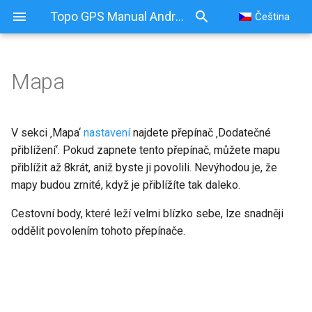
Topo GPS Manual Android
Čeština
Mapa
V sekci ‚Mapa‘
nastavení
najdete přepínač ‚Dodatečné
přiblížení‘. Pokud zapnete tento přepínač, můžete mapu
přiblížit až 8krát, aniž byste ji povolili. Nevýhodou je, že
mapy budou zrnité, když je přiblížíte tak daleko.
Cestovní body, které leží velmi blízko sebe, lze snadněji
oddělit povolením tohoto přepínače.