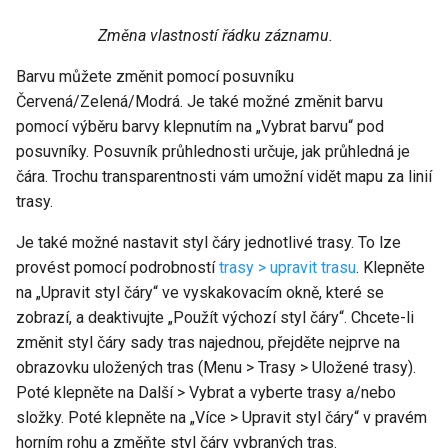
Změna vlastností řádku záznamu.
Barvu můžete změnit pomocí posuvníku
Červená/Zelená/Modrá. Je také možné změnit barvu
pomocí výběru barvy klepnutím na „Vybrat barvu“ pod
posuvníky. Posuvník průhlednosti určuje, jak průhledná je
čára. Trochu transparentnosti vám umožní vidět mapu za linií
trasy.
Je také možné nastavit styl čáry jednotlivé trasy. To lze
provést pomocí podrobností
trasy > upravit trasu
. Klepněte
na „Upravit styl čáry“ ve vyskakovacím okně, které se
zobrazí, a deaktivujte „Použít výchozí styl čáry“. Chcete-li
změnit styl čáry sady tras najednou, přejděte nejprve na
obrazovku uložených tras (Menu > Trasy > Uložené trasy).
Poté klepněte na Další > Vybrat a vyberte trasy a/nebo
složky. Poté klepněte na „Více > Upravit styl čáry“ v pravém
horním rohu a změňte styl čáry vybraných tras.