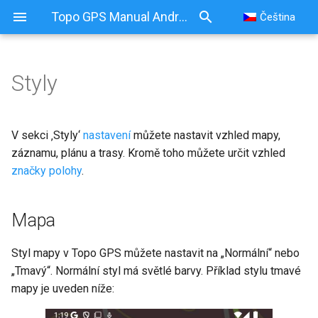
Topo GPS Manual Android
Čeština
Styly
Styly
Mapa
V sekci ‚Styly‘
nastavení
můžete nastavit vzhled mapy,
záznamu, plánu a trasy. Kromě toho můžete určit vzhled
Záznam, plán a trasy
značky polohy
.
Značka polohy
Mapa
Styl mapy v Topo GPS můžete nastavit na „Normální“ nebo
„Tmavý“. Normální styl má světlé barvy. Příklad stylu tmavé
mapy je uveden níže: