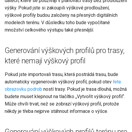
datech, které se používají v plánovači trasy bez prodloužení
výšky. Pokud jste si zakoupili výškové prodloužení,
výškové profily budou založeny na přesných digitálních
modelech terénu. V důsledku toho bude vypočítané
množství celkového výstupu také přesnější.
Generování výškových profilů pro trasy,
které nemají výškový profil
Pokud jste importovali trasu, která postrádá trasu, bude
automaticky vygenerován výškový profil, pokud otev
řete
obrazovku podrob
ností trasy. Pokud je trasa dlouhá, možná
budete muset klepnout na tlačítko „Vytvořit výškový profil“.
Může chvíli trvat, než se zobrazí výškový profil, protože
někdy je třeba nejprve stáhnout informace o výšce.
Generování výškových profilů terénu pro