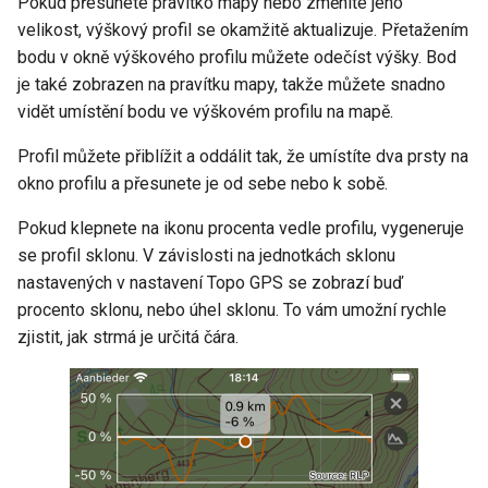
Pokud přesunete pravítko mapy nebo změníte jeho
velikost, výškový profil se okamžitě aktualizuje. Přetažením
bodu v okně výškového profilu můžete odečíst výšky. Bod
je také zobrazen na pravítku mapy, takže můžete snadno
vidět umístění bodu ve výškovém profilu na mapě.
Profil můžete přiblížit a oddálit tak, že umístíte dva prsty na
okno profilu a přesunete je od sebe nebo k sobě.
Pokud klepnete na ikonu procenta vedle profilu, vygeneruje
se profil sklonu. V závislosti na jednotkách sklonu
nastavených v nastavení Topo GPS se zobrazí buď
procento sklonu, nebo úhel sklonu. To vám umožní rychle
zjistit, jak strmá je určitá čára.