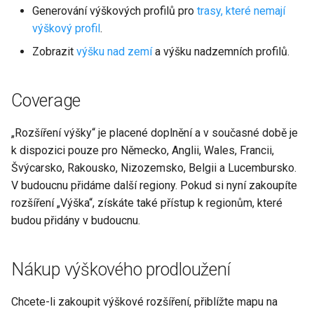
Generování výškových profilů pro
trasy, které nemají
Přesnější výškové profily
výškový profil
.
pro plánované trasy
Zobrazit
výšku nad zemí
a výšku nadzemních profilů.
Generování výškových
profilů pro trasy, které
Coverage
nemají výškový profil
„Rozšíření výšky“ je placené doplnění a v současné době je
Generování výškových
k dispozici pouze pro Německo, Anglii, Wales, Francii,
profilů terénu pro
Švýcarsko, Rakousko, Nizozemsko, Belgii a Lucembursko.
zaznamenané trasy
V budoucnu přidáme další regiony. Pokud si nyní zakoupíte
rozšíření „Výška“, získáte také přístup k regionům, které
Výška nad zemí
budou přidány v budoucnu.
Technické detaily
výškového prodloužení
Nákup výškového prodloužení
Stahování
Chcete-li zakoupit výškové rozšíření, přiblížte mapu na