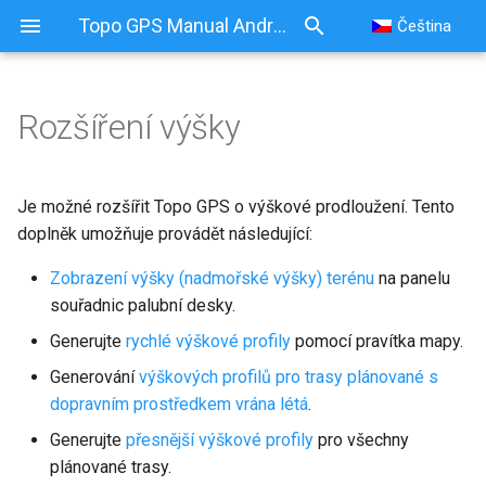
Topo GPS Manual Android
Čeština
Rozšíření výšky
Rozšíření výšky
Coverage
Je možné rozšířit Topo GPS o výškové prodloužení. Tento
doplněk umožňuje provádět následující:
Nákup výškového
Zobrazení výšky (nadmořské výšky) terénu
na panelu
prodloužení
souřadnic palubní desky.
Zobrazení výšky terénu
Generujte
rychlé výškové profily
pomocí pravítka mapy.
Generování
výškových profilů pro trasy plánované s
Rychlé výškové profily
dopravním prostředkem vrána létá
.
Výškové profily pro trasy
Generujte
přesnější výškové profily
pro všechny
plánované pomocí vrány
plánované trasy.