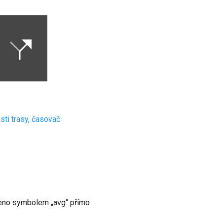
sti trasy, časovač
ačeno symbolem „avg“ přímo