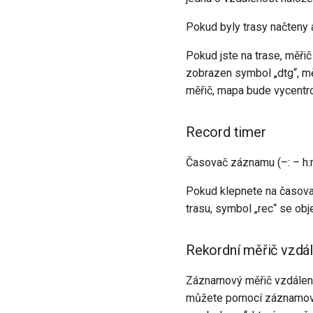
Pokud byly trasy načteny 
Pokud jste na trase, měřič
zobrazen symbol „dtg“, mě
měřič, mapa bude vycentro
Record timer
Časovač záznamu (–: – h:
Pokud klepnete na časova
trasu, symbol „rec“ se ob
Rekordní měřič vzdál
Záznamový měřič vzdálenos
můžete pomocí záznamovéh