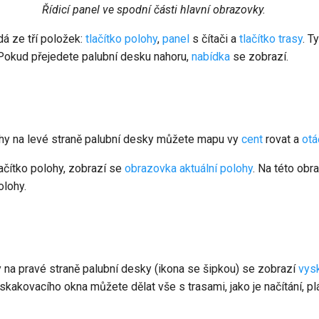
Řídicí panel ve spodní části hlavní obrazovky.
dá ze tří položek:
tlačítko polohy
,
panel
s čítači a
tlačítko trasy
. T
Pokud přejedete palubní desku nahoru,
nabídka
se zobrazí.
ohy na levé straně palubní desky můžete mapu vy
cent
rovat a
otá
ačítko polohy, zobrazí se
obrazovka aktuální polohy
. Na této obr
olohy.
y na pravé straně palubní desky (ikona se šipkou) se zobrazí
vys
kakovacího okna můžete dělat vše s trasami, jako je načítání, pl