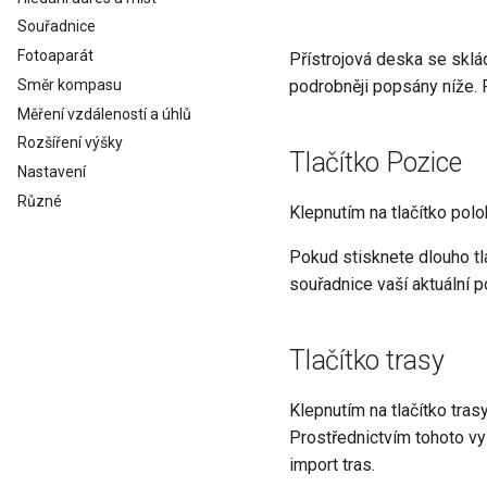
Souřadnice
Fotoaparát
Přístrojová deska se sklá
Směr kompasu
podrobněji popsány níže. 
Měření vzdáleností a úhlů
Rozšíření výšky
Tlačítko Pozice
Nastavení
Různé
Klepnutím na tlačítko pol
Pokud stisknete dlouho tl
souřadnice vaší aktuální p
Tlačítko trasy
Klepnutím na tlačítko tras
Prostřednictvím tohoto vys
import tras.