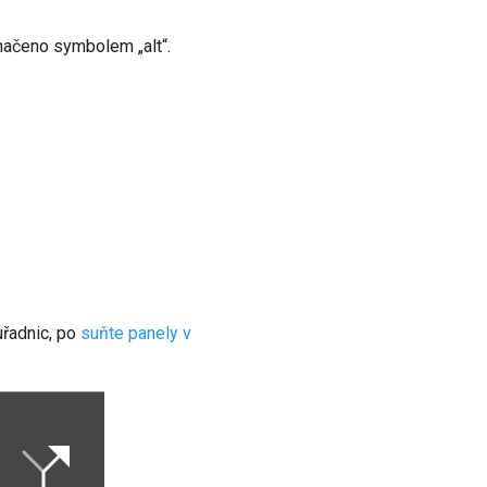
načeno symbolem „alt“.
uřadnic, po
suňte panely v