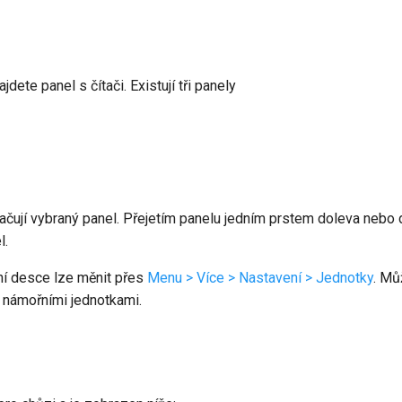
dete panel s čítači. Existují tři panely
čují vybraný panel. Přejetím panelu jedním prstem doleva nebo
l.
ní desce lze měnit přes
Menu > Více > Nastavení > Jednotky
. Mů
a námořními jednotkami.