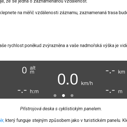
uje, že se jedná o zaznamenanou vzdálenost.
y klepnete na měřič vzdálenosti záznamu, zaznamenaná trasa bud
vaše rychlost poněkud zvýrazněna a vaše nadmořská výška je vidě
Přístrojová deska s cyklistickým panelem.
ěr,
který funguje stejným způsobem jako v turistickém panelu. Kl