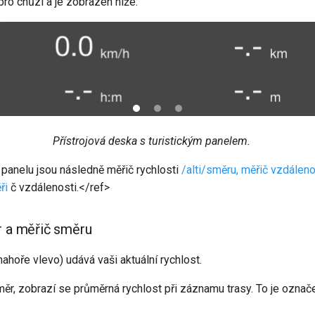
 pro chůzi a je zobrazen níže:
Přístrojová deska s turistickým panelem.
m panelu jsou následně měřič rychlosti
/alti/směru, měřič
vzdáleno
ři
č vzdálenosti.</ref>
 a měřič směru
hoře vlevo) udává vaši aktuální rychlost.
ěr, zobrazí se průměrná rychlost při záznamu trasy. To je ozn