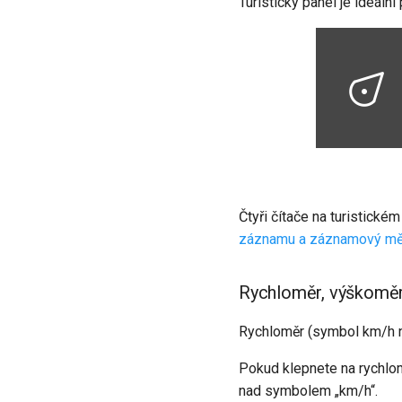
Turistický panel je ideální
Čtyři čítače na turistické
záznamu
a záznamový mě
Rychloměr, výškoměr
Rychloměr (symbol km/h na
Pokud klepnete na rychlom
nad symbolem „km/h“.