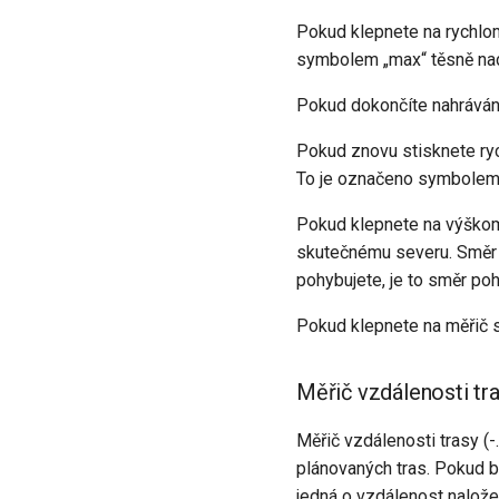
Pokud klepnete na rychlom
symbolem „max“ těsně na
Pokud dokončíte nahrávání
Pokud znovu stisknete ry
To je označeno symbolem „
Pokud klepnete na výškom
skutečnému severu. Směr 
pohybujete, je to směr po
Pokud klepnete na měřič s
Měřič vzdálenosti tr
Měřič vzdálenosti trasy (-
plánovaných tras. Pokud by
jedná o vzdálenost nalože