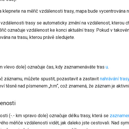
a klepnete na měřič vzdálenosti trasy, mapa bude vycentrována n
 vzdálenosti trasy se automaticky změní na vzdálenost, kterou chc
řič označuje vzdálenost ke konci aktuální trasy. Pokud v takové
vána na trasu, kterou právě sledujete.
m vlevo dole) označuje čas, kdy zaznamenáváte tras
u
.
č záznamu, můžete spustit, pozastavit a zastavit
nahrávání tras
jeví těsně nad písmenem „h:m“, což znamená, že záznam je aktivní
enosti
ti (-.- km vpravo dole) označuje délku trasy, která se
zazname
o měřiče vzdálenosti vidět, jak daleko jste cestovali. Nad sym