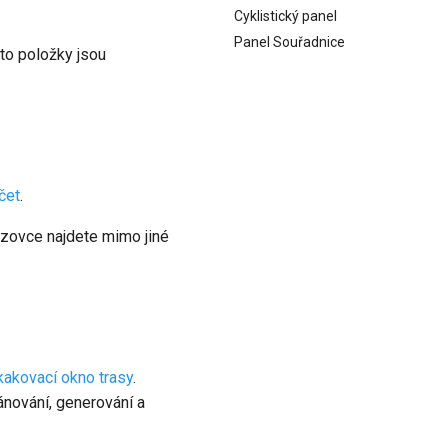
Cyklistický panel
Panel Souřadnice
yto položky jsou
čet
.
azovce najdete mimo jiné
kakovací okno trasy
.
ánování, generování a