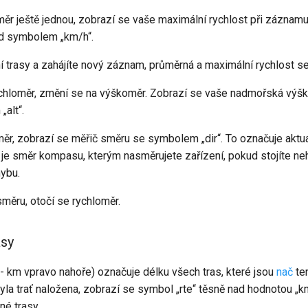
ěr ještě jednou, zobrazí se vaše maximální rychlost při záznamu
d symbolem „km/h“.
 trasy a zahájíte nový záznam, průměrná a maximální rychlost se 
chloměr, změní se na výškoměr. Zobrazí se vaše nadmořská výš
alt“.
ěr, zobrazí se měřič směru se symbolem „dir“. To označuje aktu
je směr kompasu, kterým nasměrujete zařízení, pokud stojíte n
hybu.
měru, otočí se rychloměr.
asy
.- km vpravo nahoře) označuje délku všech tras, které jsou
nač
te
la trať naložena, zobrazí se symbol „rte“ těsně nad hodnotou „km
né trasy.