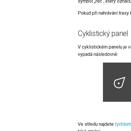
symbol „rec“, který označ
Pokud při nahrávání tras
Cyklistický panel
V cyklistickém panelu je 
vypadá následovně:
Ve středu najdete
rychlom