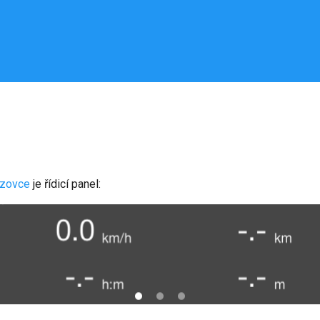
azovce
je řídicí panel: