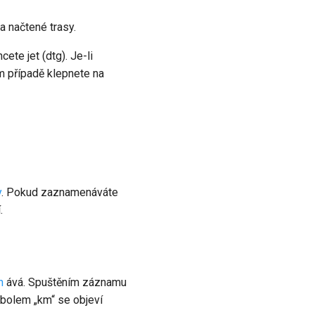
a načtené trasy.
ete jet (dtg). Je-li
m případě klepnete na
y
. Pokud zaznamenáváte
.
n
ává. Spuštěním záznamu
bolem „km“ se objeví