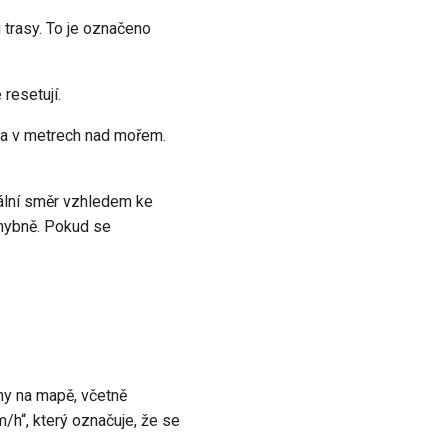
 trasy. To je označeno
resetují.
ka v metrech nad mořem.
ální směr vzhledem ke
ehybně. Pokud se
ny na mapě, včetně
/h“, který označuje, že se