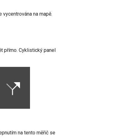
e vycentrována na mapě.
t přímo. Cyklistický panel
epnutím na tento měřič se