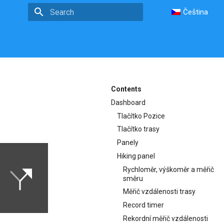
Čeština
Type to start searching
Contents
Dashboard
Tlačítko Pozice
Tlačítko trasy
Panely
Hiking panel
Rychloměr, výškoměr a měřič
směru
Měřič vzdálenosti trasy
Record timer
Rekordní měřič vzdálenosti