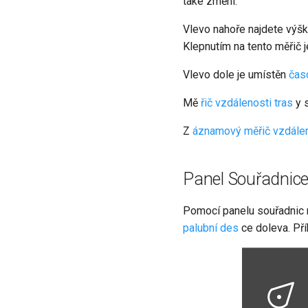
také změní.
Vlevo nahoře najdete výšk
Klepnutím na tento měřič 
Vlevo dole je umístěn
čas
Mě
řič vzdálenosti tras
y s
Z
áznamový měřič vzdále
Panel Souřadnic
Pomocí panelu souřadnic m
palubní des
ce doleva. Pří