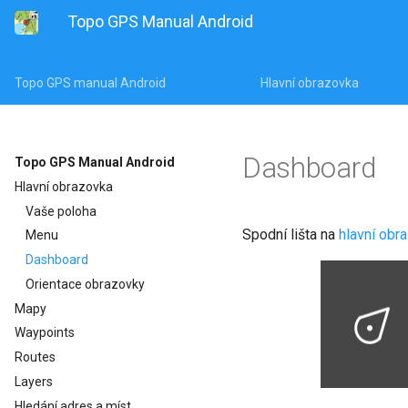
Topo GPS Manual Android
Topo GPS manual Android
Hlavní obrazovka
Dashboard
Topo GPS Manual Android
Hlavní obrazovka
Vaše poloha
Spodní lišta na
hlavní obr
Menu
Dashboard
Orientace obrazovky
Mapy
Waypoints
Routes
Layers
Hledání adres a míst