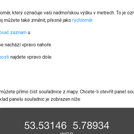
oměr, který označuje vaši nadmořskou výšku v metrech. To je oz
jej můžete také změnit, přesně jako
rychloměr.
ovač záznam
u.
e nachází vpravo nahoře.
nosti
najdete vpravo dole.
e
ůžete přímo číst souřadnice z mapy. Chcete-li otevřít panel so
klad panelu souřadnic je zobrazen níže: