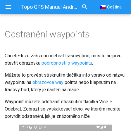
Topo GPS Manual Android
Čeština
Odstranění waypoints
Chcete-li ze zařízení odebrat trasový bod, musíte nejprve
otevřít obrazovku
podrobností o waypointu
.
Můžete to provést stisknutím tlačítka info vpravo od názvu
waypointu na
obrazovce way
points nebo klepnutím na
trasový bod, který je načten na mapě.
Waypoint můžete odstranit stisknutím tlačítka Více >
Odebrat. Zobrazí se vyskakovací okno, ve kterém musíte
potvrdit odstranění, jak je znázorněno níže: