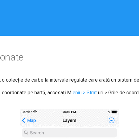
donate
 o colecție de curbe la intervale regulate care arată un sistem d
e coordonate pe hartă, accesați M
eniu > Strat
uri > Grile de coor