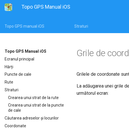
Topo GPS Manual iOS
Topo GPS manual iOS
Straturi
Grile de coor
Topo GPS Manual iOS
Ecranul principal
Hărți
Grilele de coordonate sunt
Puncte de cale
Rute
La adăugarea unei grile d
Straturi
următorul ecran:
Crearea unui strat de la rute
Crearea unui strat de la puncte
de cale
Căutarea adreselor și locurilor
Coordonate