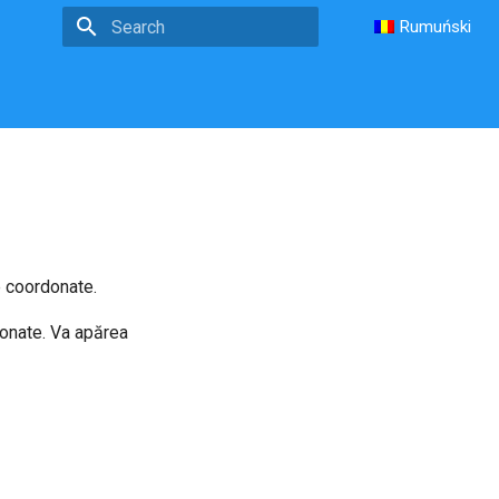
Rumuński
Type to start searching
e coordonate.
donate. Va apărea