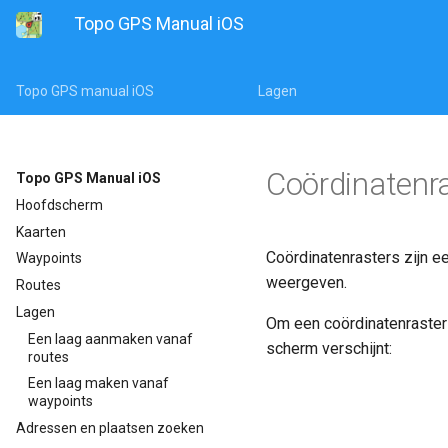
Topo GPS Manual iOS
Topo GPS manual iOS
Lagen
Coördinatenr
Topo GPS Manual iOS
Hoofdscherm
Kaarten
Coördinatenrasters zijn 
Waypoints
weergeven.
Routes
Lagen
Om een coördinatenraster 
Een laag aanmaken vanaf
scherm verschijnt:
routes
Een laag maken vanaf
waypoints
Adressen en plaatsen zoeken