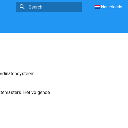
Nederlands
Type to start searching
oördinatensysteem
tenrasters. Het volgende