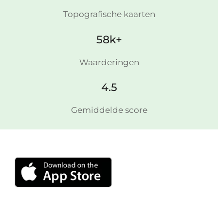
Topografische kaarten
58k+
Waarderingen
4.5
Gemiddelde score