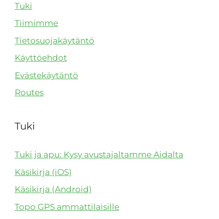
Tuki
Tiimimme
Tietosuojakäytäntö
Käyttöehdot
Evästekäytäntö
Routes
Tuki
Tuki ja apu: Kysy avustajaltamme Aidalta
Käsikirja (iOS)
Käsikirja (Android)
Topo GPS ammattilaisille