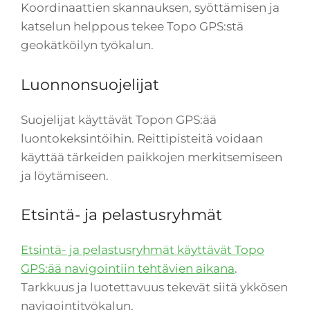
Koordinaattien skannauksen, syöttämisen ja
katselun helppous tekee Topo GPS:stä
geokätköilyn työkalun.
Luonnonsuojelijat
Suojelijat käyttävät Topon GPS:ää
luontokeksintöihin. Reittipisteitä voidaan
käyttää tärkeiden paikkojen merkitsemiseen
ja löytämiseen.
Etsintä- ja pelastusryhmät
Etsintä- ja pelastusryhmät käyttävät Topo
GPS:ää navigointiin tehtävien aikana
.
Tarkkuus ja luotettavuus tekevät siitä ykkösen
navigointityökalun.